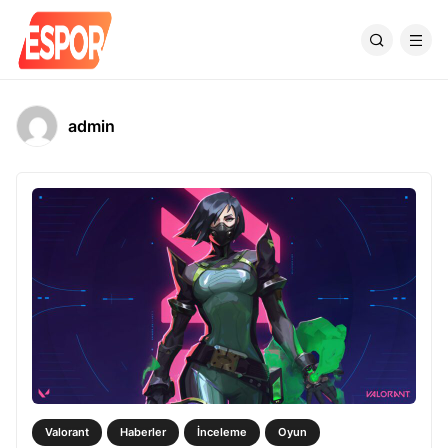
admin
Valorant
Haberler
İnceleme
Oyun