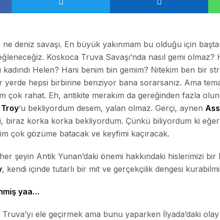
 ne deniz savaşı. En büyük yakınmam bu olduğu için başta
 eğleneceğiz. Koskoca Truva Savaşı’nda nasıl gemi olmaz?
ı kadındı Helen? Hani benim bin gemim? Nitekim ben bir stra
 yerde hepsi birbirine benziyor bana sorarsanız. Ama teması
um çok rahat. Eh, antikite merakım da gereğinden fazla ol
 Troy
‘u bekliyordum desem, yalan olmaz. Gerçi, aynen
Ass
i, biraz korka korka bekliyordum. Çünkü biliyordum ki eğer 
benim çok gözüme batacak ve keyfimi kaçıracak.
i her şeyin Antik Yunan’daki önemi hakkındaki hislerimizi bir
y
, kendi içinde tutarlı bir mit ve gerçekçilik dengesi kurabilm
mmiş yaa…
 Truva’yı ele geçirmek ama bunu yaparken
İlyada
’daki olay