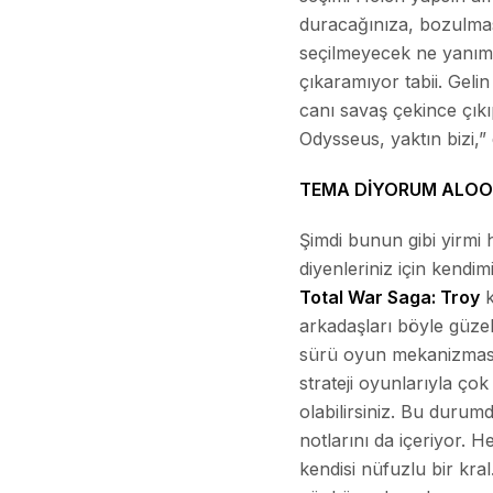
duracağınıza, bozulması
seçilmeyecek ne yanım 
çıkaramıyor tabii. Gel
canı savaş çekince çıkı
Odysseus, yaktın bizi,”
TEMA DİYORUM ALOO
Şimdi bunun gibi yirmi 
diyenleriniz için kendi
Total War Saga: Troy
k
arkadaşları böyle güzel 
sürü oyun mekanizması o
strateji oyunlarıyla ço
olabilirsiniz. Bu duru
notlarını da içeriyor. 
kendisi nüfuzlu bir kr