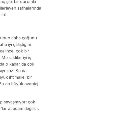
aç gibi bir durumla
ilerleyen safhalarında
nkü.
oyunun daha çoğunu
a iyi çalıştığını
gelince, çok bir
ızraklılar iyi iş
nda o kadar da çok
aşıyoruz. Bu da
ük ihtimalle, bir
. Bu da büyük avantaj
lip savaşmıyor; çok
lar at adam değiller.