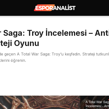
r Saga: Troy İncelemesi – An
ateji Oyunu
de geçen A Total War Saga: Troy’u keşfedin. Strateji tutkunlar
erini öğrenin.