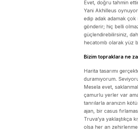
Evet, doğru tahmin ettini
Yani Akhilleus oynuyor
edip adak adamak çok 
gönderir; hiç belli olma
güçlendirebilirsiniz, da
hecatomb olarak yüz boğ
Bizim topraklara ne z
Harita tasarımı gerçek
duramıyorum. Seviyorum
Mesela evet, saklanmal
çamurlu yerler var ama
tanrılarla aranızın köt
ajan, bir casus fırlama
Truva’ya yaklaştıkça kı
olsa her an zehirlenme