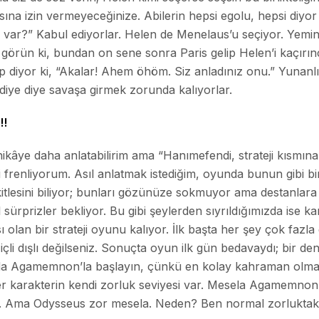
na izin vermeyeceğinize. Abilerin hepsi egolu, hepsi diyor 
var?” Kabul ediyorlar. Helen de Menelaus’u seçiyor. Yemin 
in görün ki, bundan on sene sonra Paris gelip Helen’i kaçı
p diyor ki, “Akalar! Ahem öhöm. Siz anladınız onu.” Yunanlı
 diye diye savaşa girmek zorunda kalıyorlar.
!!
hikâye daha anlatabilirim ama “Hanımefendi, strateji kısmına 
mi frenliyorum. Asıl anlatmak istediğim, oyunda bunun gibi bi
itlesini biliyor; bunları gözünüze sokmuyor ama destanlara 
sürprizler bekliyor. Bu gibi şeylerden sıyrıldığımızda ise kar
lan bir strateji oyunu kalıyor. İlk başta her şey çok fazla 
k içli dışlı değilseniz. Sonuçta oyun ilk gün bedavaydı; bir 
mda Agamemnon’la başlayın, çünkü en kolay kahraman olman
Her karakterin kendi zorluk seviyesi var. Mesela Agamemnon
al. Ama Odysseus zor mesela. Neden? Ben normal zorluktaki 