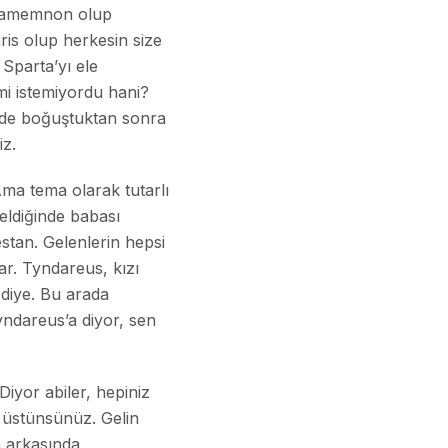
 Agamemnon olup
ris olup herkesin size
Sparta’yı ele
mi istemiyordu hani?
nizde boğuştuktan sonra
iz.
Ama tema olarak tutarlı
eldiğinde babası
estan. Gelenlerin hepsi
ar. Tyndareus, kızı
 diye. Bu arada
ndareus’a diyor, sen
iyor abiler, hepiniz
n üstünsünüz. Gelin
n arkasında