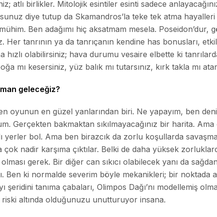
z; atlı birlikler. Mitolojik esintiler esinti sadece anlayacağın
sunuz diye tutup da Skamandros’la teke tek atma hayaller
mühim. Ben adağımı hiç aksatmam mesela. Poseidon’dur, g
z. Her tanrının ya da tanrıçanın kendine has bonusları, etkiler
ha hızlı olabilirsiniz; hava durumu vesaire elbette ki tanrılar
a mı kesersiniz, yüz balık mı tutarsınız, kırk takla mı ata
aman geleceğiz?
ten oyunun en güzel yanlarından biri. Ne yapayım, ben de
. Gerçekten bakmaktan sıkılmayacağınız bir harita. Ama ek
ı yerler bol. Ama ben birazcık da zorlu koşullarda savaşma
 çok nadir karşıma çıktılar. Belki de daha yüksek zorlukl
ü olması gerek. Bir diğer can sıkıcı olabilecek yanı da sağda
sı. Ben ki normalde severim böyle mekanikleri; bir noktada ar
yı şeridini tanıma çabaları, Olimpos Dağı’nı modellemiş olmal
 riski altında olduğunuzu unutturuyor insana.