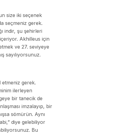
un size iki seçenek
nda seçmeniz gerek.
indir, şu şehirleri
çeriyor. Akhilleus için
 etmek ve 27. seviyeye
ış sayılıyorsunuz.
l etmeniz gerek.
inim ilerleyen
geye bir tanecik de
nlaşması imzalayıp, bir
mışsa sömürün. Aynı
bi,” diye gelebiliyor
yabiliyorsunuz. Bu