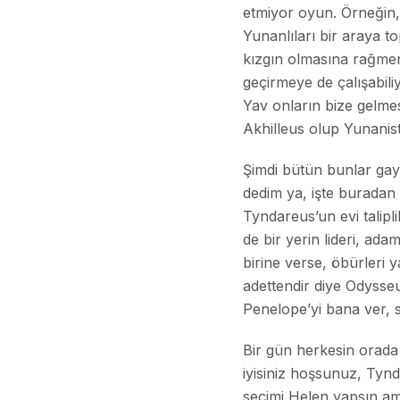
etmiyor oyun. Örneğin,
Yunanlıları bir araya t
kızgın olmasına rağmen
geçirmeye de çalışabil
Yav onların bize gelmes
Akhilleus
olup Yunanista
Şimdi bütün bunlar gaye
dedim ya, işte buradan
Tyndareus’un evi talipli
de bir yerin lideri, ad
birine verse, öbürleri 
adettendir diye Odysse
Penelope’yi bana ver, s
Bir gün herkesin orada 
iyisiniz hoşsunuz, Tynd
seçimi Helen yapsın ama