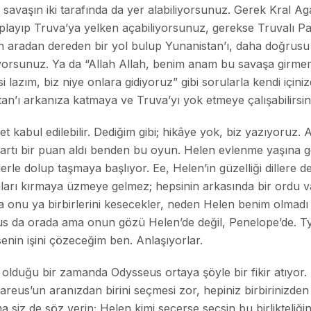
 savaşın iki tarafında da yer alabiliyorsunuz. Gerek Kral
oplayıp Truva’ya yelken açabiliyorsunuz, gerekse Truvalı Pa
 aradan dereden bir yol bulup Yunanistan’ı, daha doğrusu 
iyorsunuz. Ya da “Allah Allah, benim anam bu savaşa girme
i lazım, biz niye onlara gidiyoruz” gibi sorularla kendi içi
n’ı arkanıza katmaya ve Truva’yı yok etmeye çalışabilirsin
t kabul edilebilir. Dediğim gibi; hikâye yok, biz yazıyoruz. 
 artı bir puan aldı benden bu oyun. Helen evlenme yaşına g
lerle dolup taşmaya başlıyor. Ee, Helen’in güzelliği dillere d
amları kırmaya üzmeye gelmez; hepsinin arkasında bir ordu v
ya onu ya birbirlerini kesecekler, neden Helen benim olmadı
us da orada ama onun gözü Helen’de değil, Penelope’de. Ty
enin işini çözeceğim ben. Anlaşıyorlar.
olduğu bir zamanda Odysseus ortaya şöyle bir fikir atıyor. D
areus’un aranızdan birini seçmesi zor, hepiniz birbirinizde
 siz de söz verin; Helen kimi seçerse seçsin bu birlikteliği