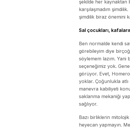
şekilde her kaynaktan b
karşılaşmadım şimdilik.
şimdilik biraz önemini
Sal çocukları, kafalar
Ben normalde kendi sa
görebileyim diye birçoğ
söylemem lazım. Yani be
seçeneğimiz yok. Genelli
görüyor. Evet, Homeros
yoklar. Çoğunlukla atlı 
manevra kabiliyeti kon
saklanma mekaniği yapmı
sağlıyor.
Bazı birliklerin mitolo
heyecan yapmayın. Mesel