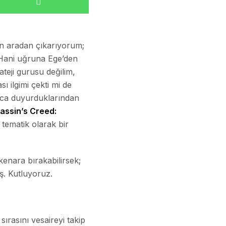
n aradan çıkarıyorum;
 Hani uğruna Ege’den
teji gurusu değilim,
 ilgimi çekti mi de
unca duyurduklarından
assin’s Creed:
tematik olarak bir
 kenara bırakabilirsek;
iş. Kutluyoruz.
 sırasını vesaireyi takip