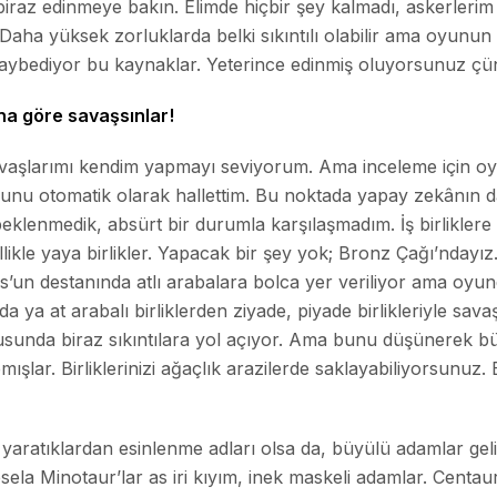
iraz edinmeye bakın. Elimde hiçbir şey kalmadı, askerlerim 
 Daha yüksek zorluklarda belki sıkıntılı olabilir ama oyunun 
 kaybediyor bu kaynaklar. Yeterince edinmiş oluyorsunuz çü
ına göre savaşsınlar!
vaşlarımı kendim yapmayı seviyorum. Ama inceleme için 
unu otomatik olarak hallettim. Bu noktada yapay zekânın dah
klenmedik, absürt bir durumla karşılaşmadım. İş birliklere 
kle yaya birlikler. Yapacak bir şey yok; Bronz Çağı’ndayız. M
’un destanında atlı arabalara bolca yer veriliyor ama oyu
da ya at arabalı birliklerden ziyade, piyade birlikleriyle sav
usunda biraz sıkıntılara yol açıyor. Ama bunu düşünerek büy
şlar. Birliklerinizi ağaçlık arazilerde saklayabiliyorsunuz
jik yaratıklardan esinlenme adları olsa da, büyülü adamlar ge
a Minotaur’lar as iri kıyım, inek maskeli adamlar. Centaur’