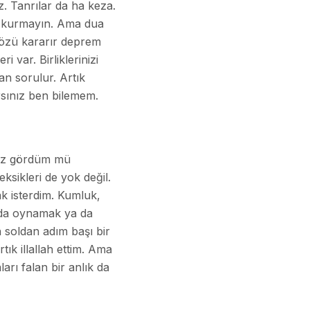
ız. Tanrılar da ha keza.
i kurmayın. Ama dua
özü kararır deprem
i var. Birliklerinizi
dan sorulur. Artık
rsınız ben bilemem.
niz gördüm mü
sikleri de yok değil.
k isterdim. Kumluk,
arda oynamak ya da
n soldan adım başı bir
tık illallah ettim. Ama
arı falan bir anlık da