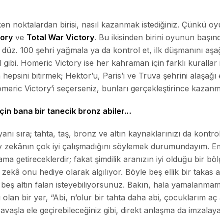
ken noktalardan birisi, nasıl kazanmak istediğiniz. Çünkü oy
tory
ve
Total War Victory
. Bu ikisinden birini oyunun başı
düz. 100 şehri yağmala ya da kontrol et, ilk düşmanını aşağı 
gibi. Homeric Victory ise her kahraman için farklı kurallar i
 hepsini bitirmek; Hektor’u, Paris’i ve Truva şehrini alaşağı
meric Victory’i seçerseniz, bunları gerçekleştirince kazanm
çin bana bir tanecik bronz abiler…
anı sıra; tahta, taş, bronz ve altın kaynaklarınızı da kontro
y zekânın çok iyi çalışmadığını söylemek durumundayım. Em
a getireceklerdir; fakat şimdilik aranızın iyi olduğu bir böl
ekâ onu hediye olarak algılıyor. Böyle beş ellik bir takas a
 beş altın falan isteyebiliyorsunuz. Bakın, hala yamalanma
 olan bir yer, “Abi, n’olur bir tahta daha abi, çocuklarım aç a
 savaşla ele geçirebileceğiniz gibi, direkt anlaşma da imzala