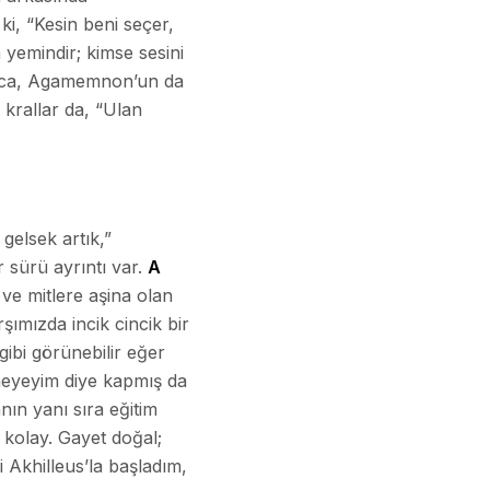
ki, “Kesin beni seçer,
yemindir; kimse sesini
rınca, Agamemnon’un da
 krallar da, “Ulan
gelsek artık,”
r sürü ayrıntı var.
A
ve mitlere aşina olan
şımızda incik cincik bir
gibi görünebilir eğer
deneyeyim diye kapmış da
ın yanı sıra eğitim
 kolay. Gayet doğal;
Akhilleus’la başladım,