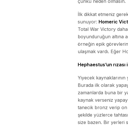
çünkü neden olmasın.
İlk dikkat etmeniz gere
sunuyor:
Homeric Vic
Total War Victory daha 
boyunduruğun altına al 
örneğin epik görevlerin
ulaşmak vardı. Eğer Ho
Hephaestus’un rızası i
Yiyecek kaynaklarının y
Burada ilk olarak yapa
zamanlarda buna bir yam
kaynak verseniz yapay z
tanecik bronz verip on
şekilde yüzlerce tahtası
size bazen. Bir yerleri