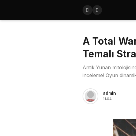
A Total Wa
Temalı Str
Antik Yunan mitolojisin
inceleme! Oyun dinamikl
admin
11:04