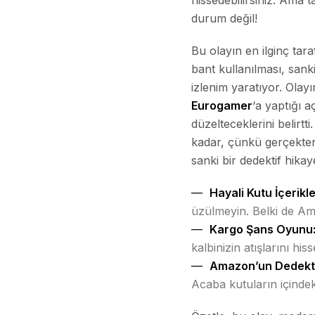
hissedebilirsiniz. Ama 
durum değil!
Bu olayın en ilginç tara
bant kullanılması, sanki 
izlenim yaratıyor. Ola
Eurogamer
‘a yaptığı 
düzelteceklerini belirt
kadar, çünkü gerçekten
sanki bir dedektif hikay
Hayali Kutu İçerikle
üzülmeyin. Belki de Am
Kargo Şans Oyunu
kalbinizin atışlarını hiss
Amazon’un Dedektif
Acaba kutuların içinde