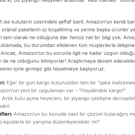
tabii ki, bu piyango hediyeleri arasında *kedi maması* bulma
fı ise kutuların üzerindeki şeffaf bant. Amazon’un kendi band
orijinal paketlerin içi boşaltılmış ve yerine başka ürünler yerl
yın tam olarak ne olduğuna dair henüz net bir bilgi yok. Am
açıklamada, bu durumdan etkilenen tüm müşterilerle iletişi
ti. Ancak, Amazon’un bu sorunla ilgili ne kadar üzgün olduğ
 de ne olduğunu bilmiyorlar! Araştırmaya devam edecekleri
esinin içine girmişiz gibi hissetmeye başlıyoruz.
ri:
Eğer bir gün kargo kutunuzdan tam bir “şaka malzemeleri
azon’un yeni bir uygulaması var – “Hayalindeki kargo!”
:
Artık kutu açma heyecanı, bir piyango çekilişine dönüşebil
edin!
leri:
Amazon’un bu konuda nasıl bir çözüm bulacağını me
ki eşyalarla bir yarışma düzenleyecekler mi?