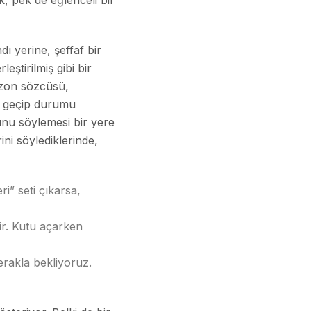
k, pek de eğlenceli bir
ı yerine, şeffaf bir
eştirilmiş gibi bir
azon sözcüsü,
me geçip durumu
unu söylemesi bir yere
ni söylediklerinde,
” seti çıkarsa,
ir. Kutu açarken
rakla bekliyoruz.