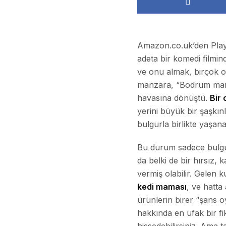
Amazon.co.uk’den PlayS
adeta bir komedi filmind
ve onu almak, birçok oyu
manzara, “Bodrum marka
havasına dönüştü.
Bir
yerini büyük bir şaşkın
bulgurla birlikte yaşan
Bu durum sadece bulgur
da belki de bir hırsız,
vermiş olabilir. Gelen 
kedi maması
, ve hatta
ürünlerin birer “şans
hakkında en ufak bir fi