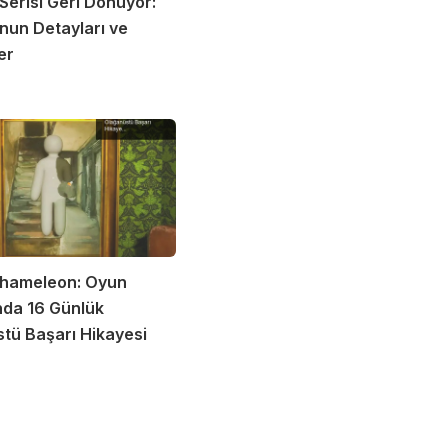
Serisi Geri Dönüyor:
nun Detayları ve
er
hameleon: Oyun
da 16 Günlük
tü Başarı Hikayesi