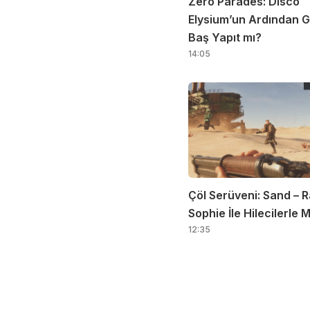
Zero Parades: Disco
Elysium’un Ardından G
Baş Yapıt mı?
14:05
Çöl Serüveni: Sand – R
Sophie İle Hilecilerle
12:35