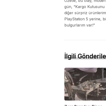
Özetle, bu olay, modern
gün, “Kargo Kutusunu Aç
diğer sürpriz ürünlerim
PlayStation 5 yerine, bi
bulgurlarım var!”
İlgili Gönderile