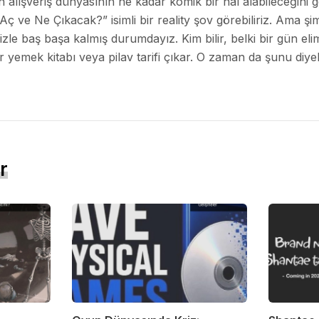
 alışveriş dünyasının ne kadar komik bir hal alabileceğini gö
 ve Ne Çıkacak?” isimli bir reality şov görebiliriz. Ama şim
izle baş başa kalmış durumdayız. Kim bilir, belki bir gün el
r yemek kitabı veya pilav tarifi çıkar. O zaman da şunu diyeb
r