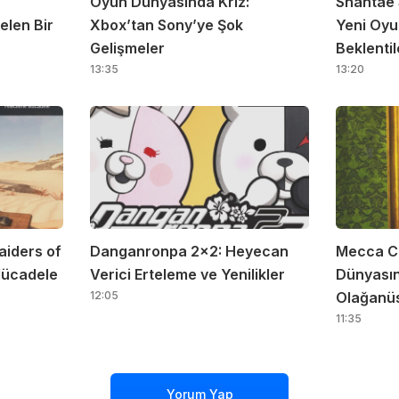
Oyun Dünyasında Kriz:
Shantae 
elen Bir
Xbox’tan Sony’ye Şok
Yeni Oyu
Gelişmeler
Beklentil
13:35
13:20
aiders of
Danganronpa 2×2: Heyecan
Mecca C
 Mücadele
Verici Erteleme ve Yenilikler
Dünyasın
12:05
Olağanüs
11:35
Yorum Yap