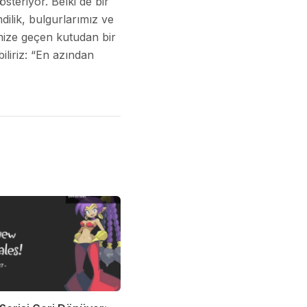
steriyor. Belki de bir
dilik, bulgurlarımız ve
imize geçen kutudan bir
iliriz: “En azından