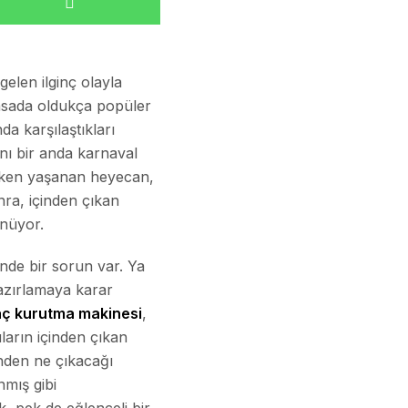
elen ilginç olayla
iyasada oldukça popüler
da karşılaştıkları
nı bir anda karnaval
rken yaşanan heyecan,
nra, içinden çıkan
ünüyor.
nde bir sorun var. Ya
hazırlamaya karar
aç kurutma makinesi
,
arın içinden çıkan
nden ne çıkacağı
nmış gibi