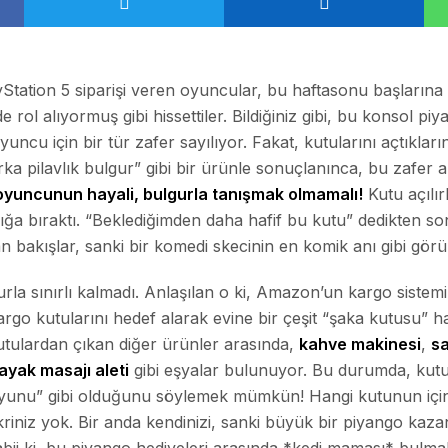
tation 5 siparişi veren oyuncular, bu haftasonu başlarına g
e rol alıyormuş gibi hissettiler. Bildiğiniz gibi, bu konsol p
ncu için bir tür zafer sayılıyor. Fakat, kutularını açtıkların
 pilavlık bulgur” gibi bir ürünle sonuçlanınca, bu zafer a
 oyuncunun hayali, bulgurla tanışmak olmamalı!
Kutu açılı
lığa bıraktı. “Beklediğimden daha hafif bu kutu” dedikten so
an bakışlar, sanki bir komedi skecinin en komik anı gibi gör
la sınırlı kalmadı. Anlaşılan o ki, Amazon’un kargo sistemi
 kargo kutularını hedef alarak evine bir çeşit “şaka kutusu” 
kutulardan çıkan diğer ürünler arasında,
kahve makinesi
,
s
ayak masajı aleti
gibi eşyalar bulunuyor. Bu durumda, kutul
 oyunu” gibi olduğunu söylemek mümkün! Hangi kutunun içi
kriniz yok. Bir anda kendinizi, sanki büyük bir piyango kaza