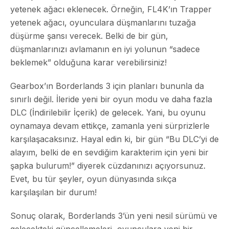
yetenek ağacı eklenecek. Örneğin, FL4K’ın Trapper
yetenek ağacı, oyunculara düşmanlarını tuzağa
düşürme şansı verecek. Belki de bir gün,
düşmanlarınızı avlamanın en iyi yolunun “sadece
beklemek” olduğuna karar verebilirsiniz!
Gearbox’ın Borderlands 3 için planları bununla da
sınırlı değil. İleride yeni bir oyun modu ve daha fazla
DLC (İndirilebilir İçerik) de gelecek. Yani, bu oyunu
oynamaya devam ettikçe, zamanla yeni sürprizlerle
karşılaşacaksınız. Hayal edin ki, bir gün “Bu DLC’yi de
alayım, belki de en sevdiğim karakterim için yeni bir
şapka bulurum!” diyerek cüzdanınızı açıyorsunuz.
Evet, bu tür şeyler, oyun dünyasında sıkça
karşılaşılan bir durum!
Sonuç olarak, Borderlands 3’ün yeni nesil sürümü ve
gelecekteki güncellemeleri, oyunculara yeni bir