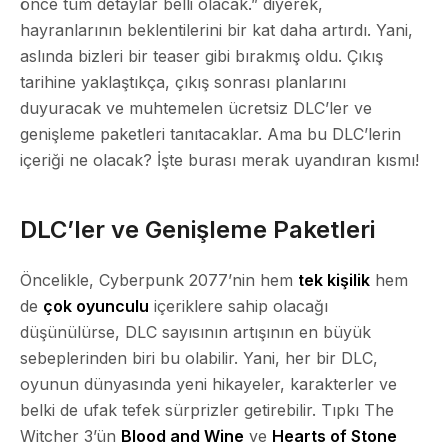
önce tüm detaylar belli olacak.” diyerek,
hayranlarının beklentilerini bir kat daha artırdı. Yani,
aslında bizleri bir teaser gibi bırakmış oldu. Çıkış
tarihine yaklaştıkça, çıkış sonrası planlarını
duyuracak ve muhtemelen ücretsiz DLC’ler ve
genişleme paketleri tanıtacaklar. Ama bu DLC’lerin
içeriği ne olacak? İşte burası merak uyandıran kısmı!
DLC’ler ve Genişleme Paketleri
Öncelikle, Cyberpunk 2077’nin hem
tek kişilik
hem
de
çok oyunculu
içeriklere sahip olacağı
düşünülürse, DLC sayısının artışının en büyük
sebeplerinden biri bu olabilir. Yani, her bir DLC,
oyunun dünyasında yeni hikayeler, karakterler ve
belki de ufak tefek sürprizler getirebilir. Tıpkı The
Witcher 3’ün
Blood and Wine
ve
Hearts of Stone