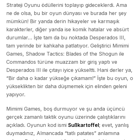
Strateji Oyunu ödüllerini toplayıp gideceklerdi. Ama
ne de olsa, bu bir oyun dünyası ve burada her şey
mümkün! Bir yanda derin hikayeler ve karmaşık
karakterler, diğer yanda ise komik hatalar ve absürt
durumlar… İşte tam da bu noktada Desperados III,
tam yerinde bir kahkaha patlatıyor. Geliştirici Mimimi
Games, Shadow Tactics: Blades of the Shogun ile
Commandos türüne
muazzam bir giriş yaptı ve
Desperados III ile çıtayı iyice yükseltti. Hani derler ya,
“Bir daha o kadar yükseğe çıkamam!” İşte bu oyun, o
yükseklikten bir daha düşmemek için elinden geleni
yapıyor.
Mimimi Games, boş durmuyor ve şu anda üçüncü
gerçek zamanlı taktik oyunu üzerinde çalıştıklarını
açıkladı. Oyunun kod ismi
Sußkartoffel
; evet, yanlış
duymadınız, Almancada “tatlı patates” anlamına