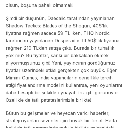
olsun, boşuna pahalı olmamalı!
Şimdi bir düşünün, Daedalic tarafından yayınlanan
Shadow Tactics: Blades of the Shogun, 40$’lık
fiyatına rağmen sadece 59 TL iken, THQ Nordic
tarafından yayınlanan Desperados III 50$’lık fiyatına
rağmen 219 TL’den satışa çıktı. Burada bir tuhaflık
yok mu? Bu fiyatlar, sanki bir bakkaldan ekmek
alıyormuşsunuz gibi! Yani, yayıncının gördüğümüz
fiyatlar üzerindeki etkisi gerçekten çok büyük. Eğer
Mimimi Games, indie yapımcıların genellikle tercih
ettiği fiyatlandırma modelini kullanırsa, yeni oyunlarını
daha hesaplı bir şekilde oynayabiliriz gibi görünüyor.
Özellikle de tatlı patateslerimizle birlikte!
Bütün bu gelişmeler ve heyecan verici haberler,
strateji oyunları sevenler için büyük bir fırsat. Hatta
belki de tatlı patateslerin tadı ile birlikte gelecekteki