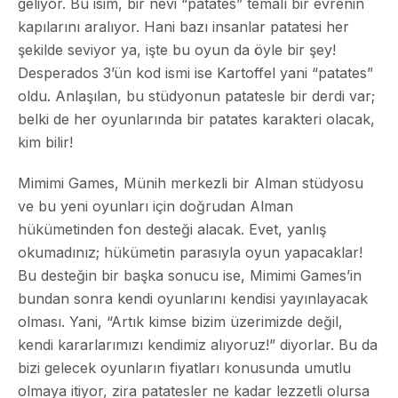
geliyor. Bu isim, bir nevi “patates” temalı bir evrenin
kapılarını aralıyor. Hani bazı insanlar patatesi her
şekilde seviyor ya, işte bu oyun da öyle bir şey!
Desperados 3’ün kod ismi ise
Kartoffel
yani “patates”
oldu. Anlaşılan, bu stüdyonun patatesle bir derdi var;
belki de her oyunlarında bir patates karakteri olacak,
kim bilir!
Mimimi Games, Münih merkezli bir Alman stüdyosu
ve bu yeni oyunları için doğrudan Alman
hükümetinden fon desteği alacak. Evet, yanlış
okumadınız; hükümetin parasıyla oyun yapacaklar!
Bu desteğin bir başka sonucu ise, Mimimi Games’in
bundan sonra kendi oyunlarını kendisi yayınlayacak
olması. Yani, “Artık kimse bizim üzerimizde değil,
kendi kararlarımızı kendimiz alıyoruz!” diyorlar. Bu da
bizi gelecek oyunların fiyatları konusunda umutlu
olmaya itiyor, zira patatesler ne kadar lezzetli olursa