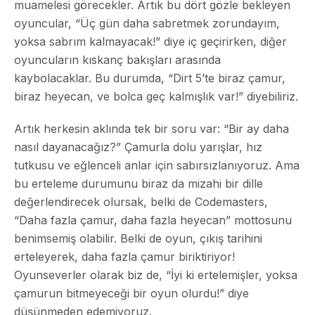
muamelesi görecekler. Artık bu dört gözle bekleyen
oyuncular, “Üç gün daha sabretmek zorundayım,
yoksa sabrım kalmayacak!” diye iç geçirirken, diğer
oyuncuların kıskanç bakışları arasında
kaybolacaklar. Bu durumda, “Dirt 5’te biraz çamur,
biraz heyecan, ve bolca geç kalmışlık var!” diyebiliriz.
Artık herkesin aklında tek bir soru var: “Bir ay daha
nasıl dayanacağız?” Çamurla dolu yarışlar, hız
tutkusu ve eğlenceli anlar için sabırsızlanıyoruz. Ama
bu erteleme durumunu biraz da mizahi bir dille
değerlendirecek olursak, belki de Codemasters,
“Daha fazla çamur, daha fazla heyecan” mottosunu
benimsemiş olabilir. Belki de oyun, çıkış tarihini
erteleyerek, daha fazla çamur biriktiriyor!
Oyunseverler olarak biz de, “İyi ki ertelemişler, yoksa
çamurun bitmeyeceği bir oyun olurdu!” diye
düşünmeden edemiyoruz.