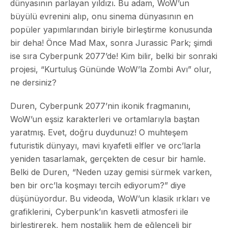
dünyasının parlayan yıldızı. Bu adam, WoW’un
büyülü evrenini alıp, onu sinema dünyasının en
popüler yapımlarından biriyle birleştirme konusunda
bir deha! Önce Mad Max, sonra Jurassic Park; şimdi
ise sıra Cyberpunk 2077’de! Kim bilir, belki bir sonraki
projesi, “Kurtuluş Gününde WoW’la Zombi Avı” olur,
ne dersiniz?
Duren, Cyberpunk 2077’nin ikonik fragmanını,
WoW’un eşsiz karakterleri ve ortamlarıyla baştan
yaratmış. Evet, doğru duydunuz! O muhteşem
futuristik dünyayı, mavi kıyafetli elfler ve orc’larla
yeniden tasarlamak, gerçekten de cesur bir hamle.
Belki de Duren, “Neden uzay gemisi sürmek varken,
ben bir orc’la koşmayı tercih ediyorum?” diye
düşünüyordur. Bu videoda, WoW’un klasik ırkları ve
grafiklerini, Cyberpunk’ın kasvetli atmosferi ile
birleştirerek, hem nostaljik hem de eğlenceli bir