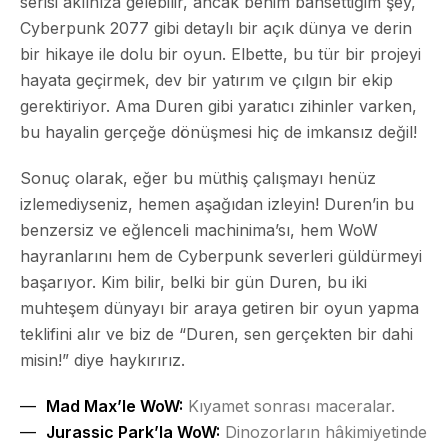
serisi aklınıza gelebilir, ancak benim bahsettiğim şey,
Cyberpunk 2077 gibi detaylı bir açık dünya ve derin
bir hikaye ile dolu bir oyun. Elbette, bu tür bir projeyi
hayata geçirmek, dev bir yatırım ve çılgın bir ekip
gerektiriyor. Ama Duren gibi yaratıcı zihinler varken,
bu hayalin gerçeğe dönüşmesi hiç de imkansız değil!
Sonuç olarak, eğer bu müthiş çalışmayı henüz
izlemediyseniz, hemen aşağıdan izleyin! Duren’in bu
benzersiz ve eğlenceli machinima’sı, hem WoW
hayranlarını hem de Cyberpunk severleri güldürmeyi
başarıyor. Kim bilir, belki bir gün Duren, bu iki
muhteşem dünyayı bir araya getiren bir oyun yapma
teklifini alır ve biz de “Duren, sen gerçekten bir dahi
misin!” diye haykırırız.
Mad Max’le WoW:
Kıyamet sonrası maceralar.
Jurassic Park’la WoW:
Dinozorların hâkimiyetinde