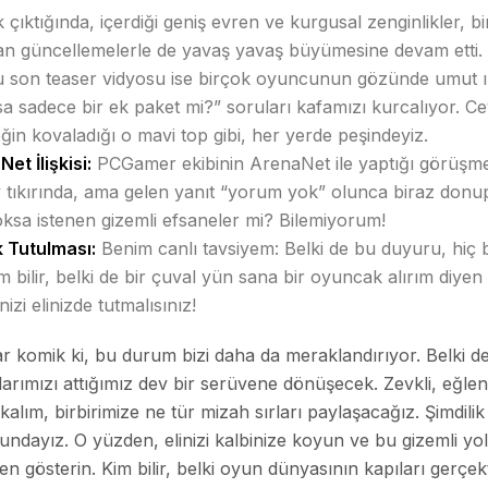
k çıktığında, içerdiği geniş evren ve kurgusal zenginlikler,
ılan güncellemelerle de yavaş yavaş büyümesine devam etti.
 son teaser vidyosu ise birçok oyuncunun gözünde umut ış
sadece bir ek paket mi?” soruları kafamızı kurcalıyor. Ce
ğin kovaladığı o mavi top gibi, her yerde peşindeyiz.
t İlişkisi:
PCGamer ekibinin ArenaNet ile yaptığı görüşme
y tıkırında, ama gelen yanıt “yorum yok” olunca biraz donup
yoksa istenen gizemli efsaneler mi? Bilemiyorum!
k Tutulması:
Benim canlı tavsiyem: Belki de bu duyuru, hiç 
 Kim bilir, belki de bir çuval yün sana bir oyuncak alırım diyen
zi elinizde tutmalısınız!
dar komik ki, bu durum bizi daha da meraklandırıyor. Belki d
arımızı attığımız dev bir serüvene dönüşecek. Zevkli, eğlence
kalım, birbirimize ne tür mizah sırları paylaşacağız. Şimdil
dayız. O yüzden, elinizi kalbinize koyun ve bu gizemli yol
 gösterin. Kim bilir, belki oyun dünyasının kapıları gerçe