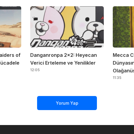
aiders of
Danganronpa 2×2: Heyecan
Mecca C
 Mücadele
Verici Erteleme ve Yenilikler
Dünyasın
12:05
Olağanüs
11:35
Yorum Yap