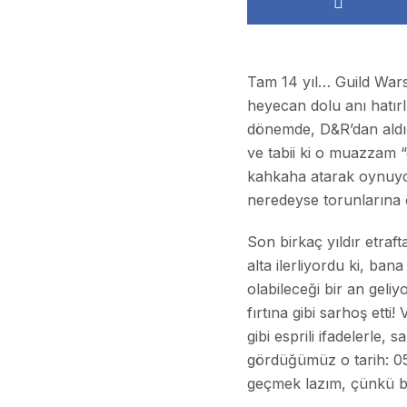
Tam 14 yıl… Guild Wars
heyecan dolu anı hatırl
dönemde, D&R’dan aldığ
ve tabii ki o muazzam 
kahkaha atarak oynuyor
neredeyse torunlarına 
Son birkaç yıldır etra
alta ilerliyordu ki, ba
olabileceği bir an geli
fırtına gibi sarhoş ett
gibi esprili ifadelerle
gördüğümüz o tarih: 05
geçmek lazım, çünkü bu