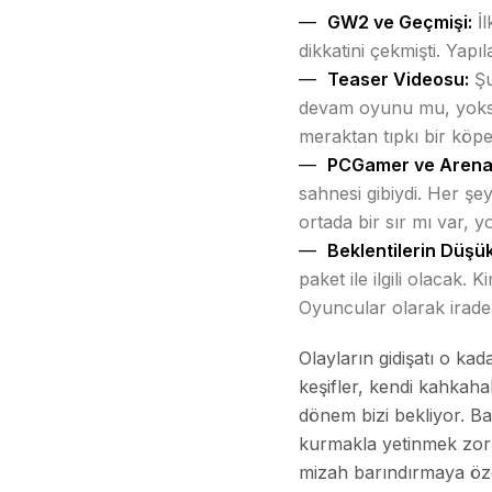
GW2 ve Geçmişi:
İl
dikkatini çekmişti. Yap
Teaser Videosu:
Şu
devam oyunu mu, yoksa 
meraktan tıpkı bir köpe
PCGamer ve ArenaNe
sahnesi gibiydi. Her şe
ortada bir sır mı var, 
Beklentilerin Düşü
paket ile ilgili olacak.
Oyuncular olarak iradeni
Olayların gidişatı o ka
keşifler, kendi kahkahal
dönem bizi bekliyor. Ba
kurmakla yetinmek zorun
mizah barındırmaya özen