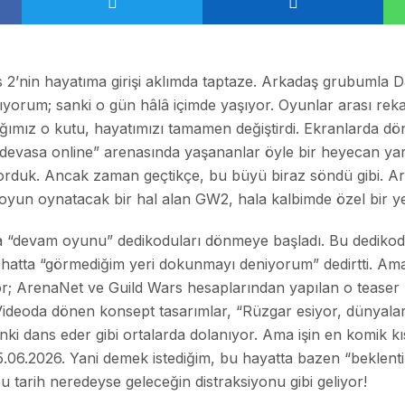
 2’nin hayatıma girişi aklımda taptaze. Arkadaş grubumla D
ıyorum; sanki o gün hâlâ içimde yaşıyor. Oyunlar arası rekabe
ımız o kutu, hayatımızı tamamen değiştirdi. Ekranlarda dön
“devasa online” arenasında yaşananlar öyle bir heyecan yara
duk. Ancak zaman geçtikçe, bu büyü biraz söndü gibi. Art
oyun oynatacak bir hal alan GW2, hala kalbimde özel bir ye
fta “devam oyunu” dedikoduları dönmeye başladı. Bu dedikodu
na hatta “görmediğim yeri dokunmayı deniyorum” dedirtti. Ama
yor; ArenaNet ve Guild Wars hesaplarından yapılan o teaser 
i! Videoda dönen konsept tasarımlar, “Rüzgar esiyor, dünyalar
, sanki dans eder gibi ortalarda dolanıyor. Ama işin en komik
.06.2026. Yani demek istediğim, bu hayatta bazen “beklentil
 tarih neredeyse geleceğin distraksiyonu gibi geliyor!