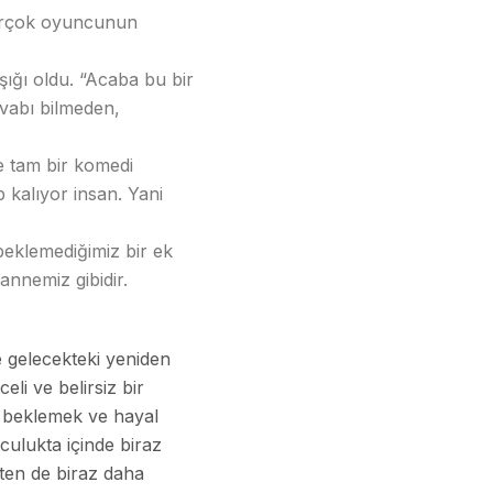
 birçok oyuncunun
ığı oldu. “Acaba bu bir
vabı bilmeden,
 tam bir komedi
 kalıyor insan. Yani
beklemediğimiz bir ek
 annemiz gibidir.
e gelecekteki yeniden
li ve belirsiz bir
ik beklemek ve hayal
culukta içinde biraz
kten de biraz daha