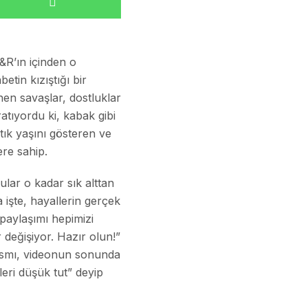
&R’ın içinden o
tin kızıştığı bir
en savaşlar, dostluklar
tıyordu ki, kabak gibi
ık yaşını gösteren ve
re sahip.
lar o kadar sık alttan
 işte, hayallerin gerçek
paylaşımı hepimizi
 değişiyor. Hazır olun!”
 kısmı, videonun sonunda
eri düşük tut” deyip