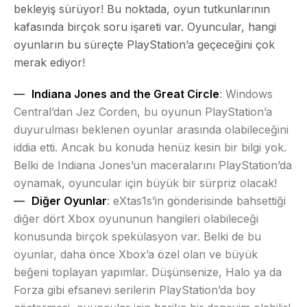
bekleyiş sürüyor! Bu noktada, oyun tutkunlarının
kafasında birçok soru işareti var. Oyuncular, hangi
oyunların bu süreçte PlayStation’a geçeceğini çok
merak ediyor!
Indiana Jones and the Great Circle
: Windows
Central’dan Jez Corden, bu oyunun PlayStation’a
duyurulması beklenen oyunlar arasında olabileceğini
iddia etti. Ancak bu konuda henüz kesin bir bilgi yok.
Belki de Indiana Jones’un maceralarını PlayStation’da
oynamak, oyuncular için büyük bir sürpriz olacak!
Diğer Oyunlar
: eXtas1s’in gönderisinde bahsettiği
diğer dört Xbox oyununun hangileri olabileceği
konusunda birçok spekülasyon var. Belki de bu
oyunlar, daha önce Xbox’a özel olan ve büyük
beğeni toplayan yapımlar. Düşünsenize,
Halo
ya da
Forza
gibi efsanevi serilerin PlayStation’da boy