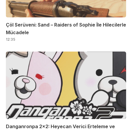
Çöl Serüveni: Sand – Raiders of Sophie İle Hilecilerle
Mücadele
12:35
Danganronpa 2×2: Heyecan Verici Erteleme ve