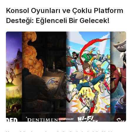
Konsol Oyunları ve Çoklu Platform
Desteği: Eğlenceli Bir Gelecek!