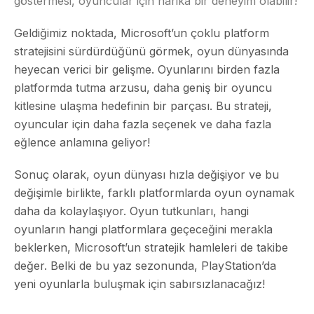
göstermesi, oyuncular için harika bir deneyim olabilir!
Geldiğimiz noktada, Microsoft’un çoklu platform
stratejisini sürdürdüğünü görmek, oyun dünyasında
heyecan verici bir gelişme. Oyunlarını birden fazla
platformda tutma arzusu, daha geniş bir oyuncu
kitlesine ulaşma hedefinin bir parçası. Bu strateji,
oyuncular için daha fazla seçenek ve daha fazla
eğlence anlamına geliyor!
Sonuç olarak, oyun dünyası hızla değişiyor ve bu
değişimle birlikte, farklı platformlarda oyun oynamak
daha da kolaylaşıyor. Oyun tutkunları, hangi
oyunların hangi platformlara geçeceğini merakla
beklerken, Microsoft’un stratejik hamleleri de takibe
değer. Belki de bu yaz sezonunda, PlayStation’da
yeni oyunlarla buluşmak için sabırsızlanacağız!