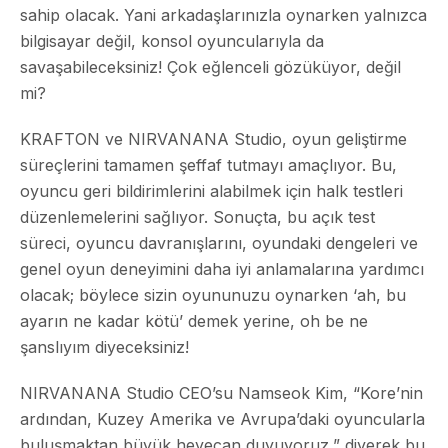
sahip olacak. Yani arkadaşlarınızla oynarken yalnızca
bilgisayar değil, konsol oyuncularıyla da
savaşabileceksiniz! Çok eğlenceli gözüküyor, değil
mi?
KRAFTON ve NIRVANANA Studio, oyun geliştirme
süreçlerini tamamen şeffaf tutmayı amaçlıyor. Bu,
oyuncu geri bildirimlerini alabilmek için halk testleri
düzenlemelerini sağlıyor. Sonuçta, bu açık test
süreci, oyuncu davranışlarını, oyundaki dengeleri ve
genel oyun deneyimini daha iyi anlamalarına yardımcı
olacak; böylece sizin oyununuzu oynarken ‘ah, bu
ayarın ne kadar kötü’ demek yerine, oh be ne
şanslıyım diyeceksiniz!
NIRVANANA Studio CEO’su Namseok Kim, “Kore’nin
ardından, Kuzey Amerika ve Avrupa’daki oyuncularla
buluşmaktan büyük heyecan duyuyoruz,” diyerek bu