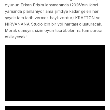
oyunun Erken Erişim lansmanında (2026’nın ikinci
yarısında planlanıyor ama şimdiye kadar gelen her
şeyde tam tarih vermek hayli zordur) KRAFTON ve
NIRVANANA Studio için bir yol haritası oluşturacak.
Merak etmeyin, sizin oyun tecrübeleriniz tüm süreci
etkileyecek!