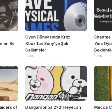
Oyun Dünyasında Kriz:
Shantae 
elen Bir
Xbox’tan Sony’ye Şok
Yeni Oyu
Gelişmeler
Beklentil
13:35
13:20
aiders of
Danganronpa 2×2: Heyecan
Mecca C