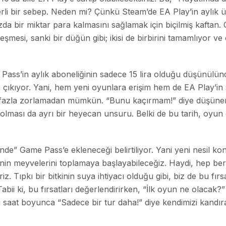
rli bir sebep. Neden mi? Çünkü Steam’de EA Play’in aylık üc
a bir miktar para kalmasını sağlamak için biçilmiş kaftan. 
şmesi, sanki bir düğün gibi; ikisi de birbirini tamamlıyor
ss’in aylık aboneliğinin sadece 15 lira olduğu düşünülünce
a çıkıyor. Yani, hem yeni oyunlara erişim hem de EA Play’in
i fazla zorlamadan mümkün. “Bunu kaçırmam!” diye düşünenle
 olması da ayrı bir heyecan unsuru. Belki de bu tarih, oyu
nde” Game Pass’e ekleneceği belirtiliyor. Yani yeni nesil kon
ğinin meyvelerini toplamaya başlayabileceğiz. Haydi, hep 
riz. Tıpkı bir bitkinin suya ihtiyacı olduğu gibi, biz de bu fı
 Tabii ki, bu fırsatları değerlendirirken, “İlk oyun ne olac
ki saat boyunca “Sadece bir tur daha!” diye kendimizi kandı