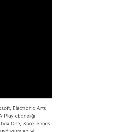
oft, Electronic Arts
A Play aboneliği
, Xbox One, Xbox Series
 duyduğum en iyi