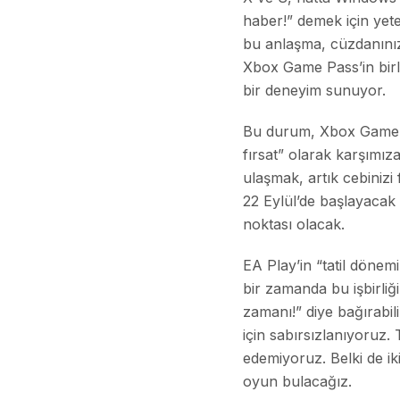
haber!” demek için yete
bu anlaşma, cüzdanınızd
Xbox Game Pass’in birle
bir deneyim sunuyor.
Bu durum, Xbox Game Pa
fırsat” olarak karşımız
ulaşmak, artık cebiniz
22 Eylül’de başlayacak
noktası olacak.
EA Play’in “tatil dönemi
bir zamanda bu işbirli
zamanı!” diye bağırabili
için sabırsızlanıyoruz.
edemiyoruz. Belki de i
oyun bulacağız.