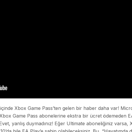
içinde Xbox Game Pass’ten gelen bir haber daha var! Micros
rak, Xbox Game Pass abonelerine ekstra bir ücret ödemeden E
 Evet, yanlış duymadınız! Eğer Ultimate aboneliğiniz varsa
10’da bile EA Play’e sahip olabileceksiniz. Bu, “Hayatımda