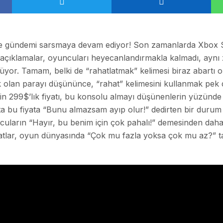
de gündemi sarsmaya devam ediyor! Son zamanlarda Xbox 
tığı açıklamalar, oyuncuları heyecanlandırmakla kalmadı, ay
üyor. Tamam, belki de “rahatlatmak” kelimesi biraz abartı 
olan parayı düşününce, “rahat” kelimesini kullanmak pek d
n 299$’lık fiyatı, bu konsolu almayı düşünenlerin yüzünd
ta bu fiyata “Bunu almazsam ayıp olur!” dedirten bir durum 
ncuların “Hayır, bu benim için çok pahalı!” demesinden dah
yatlar, oyun dünyasında “Çok mu fazla yoksa çok mu az?” ta