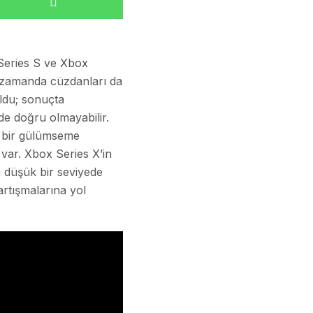
Series S ve Xbox
nı zamanda cüzdanları da
oldu; sonuçta
e doğru olmayabilir.
e bir gülümseme
var. Xbox Series X’in
a düşük bir seviyede
rtışmalarına yol