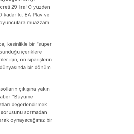
reti 29 lira! O yüzden
O kadar ki, EA Play ve
 ve oyunculara muazzam
, kesinlikle bir “süper
 sunduğu içeriklere
r için, ön siparişlerin
n dünyasında bir dönüm
solların çıkışına yakın
beraber “Büyüme
rsatları değerlendirmek
ak?” sorusunu sormadan
rarak oynayacağımız bir