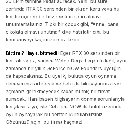
29 Ekim tarihine kadar sürecek. Yani, bu süre
zarfında RTX 30 serisinden bir ekran kartı veya bu
kartları içeren bir hazır sistem satın almayı
unutmamalısınız. Tıpkı bir çocuk gibi, “Anne, bana
çikolata almayı unutma!” diye hatırlatır gibi, bu
kampanyayı kaçırmamanız lazım!
Bitti mi? Hayır, bitmedi!
Eğer RTX 30 serisinden bir
kart alırsanız, sadece Watch Dogs: Legion’ı değil, aynı
zamanda bir yıllık GeForce NOW Founders üyeliğini
de kapacaksınız. Bu üyelik, bulutta oyun oynama
deneyiminizi artıracak ve belki de bilgisayarınıza yer
açmanız gerekmeyecek kadar müthiş bir fırsat
sunacak. Hani bazen bilgisayarın donma sorunlarıyla
karşılaşırız ya, işte GeForce NOW ile bulut üzerinde
oyun oynayarak bu dertten kurtulabilirsiniz.
Gözünüzü açın, bu fırsat kaçmaz!