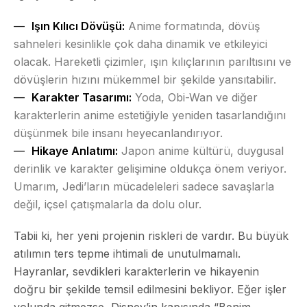
Işın Kılıcı Dövüşü:
Anime formatında, dövüş
sahneleri kesinlikle çok daha dinamik ve etkileyici
olacak. Hareketli çizimler, ışın kılıçlarının parıltısını ve
dövüşlerin hızını mükemmel bir şekilde yansıtabilir.
Karakter Tasarımı:
Yoda, Obi-Wan ve diğer
karakterlerin anime estetiğiyle yeniden tasarlandığını
düşünmek bile insanı heyecanlandırıyor.
Hikaye Anlatımı:
Japon anime kültürü, duygusal
derinlik ve karakter gelişimine oldukça önem veriyor.
Umarım, Jedi’ların mücadeleleri sadece savaşlarla
değil, içsel çatışmalarla da dolu olur.
Tabii ki, her yeni projenin riskleri de vardır. Bu büyük
atılımın ters tepme ihtimali de unutulmamalı.
Hayranlar, sevdikleri karakterlerin ve hikayenin
doğru bir şekilde temsil edilmesini bekliyor. Eğer işler
yolunda gitmezse, Disney’in kapısında “Benim