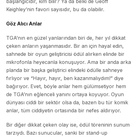
başlangıcıdır, kim bilir? Ya da belki de Geoff
Keighley’nin favori sayısıdır, bu da olabilir.
Göz Alıcı Anlar
TGA’nın en güzel yanlarından biri de, her yıl dikkat
çeken anların yaşanmasıdır. Bir an için hayal edin,
sahnede bir oyun geliştiricisi ödül alırken elinde bir
mikrofonla heyecanla konuşuyor. Ama bir anda arka
planda bir başka geliştirici elindeki ödülle sahneye
fırlıyor ve “Hayır, hayır, ben kazanmalıydım!” diye
bağırıyor. Evet, böyle anlar hem gülümsetiyor hem
de TGA’nın eğlenceli yanını ortaya koyuyor. Oyun
dünyası ciddi bir sektör olsa da, bazen bu tür komik
anlar, tüm ciddiyetin ortasında bir nefes aldırıyor.
Bir diğer dikkat çeken olay ise, ödül töreninin sunum
tarzıydı. Bazı sunucular, sanki bir stand-up