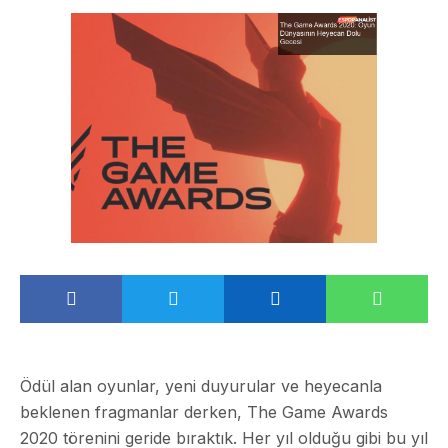
Ödül alan oyunlar, yeni duyurular ve heyecanla
beklenen fragmanlar derken, The Game Awards
2020 törenini geride bıraktık. Her yıl olduğu gibi bu yıl