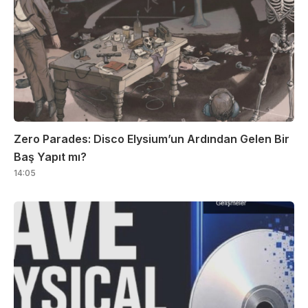
Zero Parades: Disco Elysium’un Ardından Gelen Bir
Baş Yapıt mı?
14:05