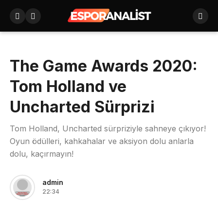
The Game Awards 2020:
Tom Holland ve
Uncharted Sürprizi
Tom Holland, Uncharted sürpriziyle sahneye çıkıyor!
Oyun ödülleri, kahkahalar ve aksiyon dolu anlarla
dolu, kaçırmayın!
admin
22:34