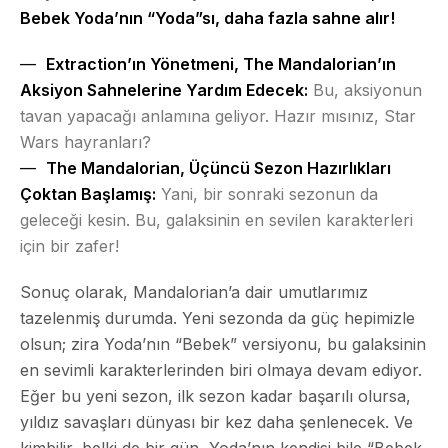
Bebek Yoda’nın “Yoda”sı, daha fazla sahne alır!
Extraction’ın Yönetmeni, The Mandalorian’ın
Aksiyon Sahnelerine Yardım Edecek:
Bu, aksiyonun
tavan yapacağı anlamına geliyor. Hazır mısınız, Star
Wars hayranları?
The Mandalorian, Üçüncü Sezon Hazırlıkları
Çoktan Başlamış:
Yani, bir sonraki sezonun da
geleceği kesin. Bu, galaksinin en sevilen karakterleri
için bir zafer!
Sonuç olarak, Mandalorian’a dair umutlarımız
tazelenmiş durumda. Yeni sezonda da güç hepimizle
olsun; zira Yoda’nın “Bebek” versiyonu, bu galaksinin
en sevimli karakterlerinden biri olmaya devam ediyor.
Eğer bu yeni sezon, ilk sezon kadar başarılı olursa,
yıldız savaşları dünyası bir kez daha şenlenecek. Ve
kimbilir, belki de bir gün, Yoda’nın kendisi bile “Bebek