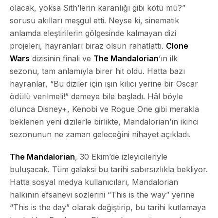
olacak, yoksa Sith’lerin karanlığı gibi kötü mü?”
sorusu akılları meşgul etti. Neyse ki, sinematik
anlamda eleştirilerin gölgesinde kalmayan dizi
projeleri, hayranları biraz olsun rahatlattı.
Clone
Wars
dizisinin finali ve
The Mandalorian
’ın ilk
sezonu, tam anlamıyla birer hit oldu. Hatta bazı
hayranlar, “Bu diziler için ışın kılıcı yerine bir Oscar
ödülü verilmeli!” demeye bile başladı. Hâl böyle
olunca Disney+, Kenobi ve Rogue One gibi merakla
beklenen yeni dizilerle birlikte, Mandalorian’ın ikinci
sezonunun ne zaman geleceğini nihayet açıkladı.
The Mandalorian
, 30 Ekim’de izleyicileriyle
buluşacak. Tüm galaksi bu tarihi sabırsızlıkla bekliyor.
Hatta sosyal medya kullanıcıları, Mandalorian
halkının efsanevi sözlerini “This is the way” yerine
“This is the day” olarak değiştirip, bu tarihi kutlamaya