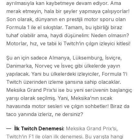
ayrılmasıyla kan kaybetmeye devam ediyor. Ama
merak etmeyin, hala bir şeyler yapmaya çalışıyorlar!
Son olarak, dünyanın en prestijli motor sporu olan
Formula 1 ile el sıkıştılar. Tamam, bu işbirliği biraz
tuhaf olabilir ama, haydi düşünelim: Neden olmasın?
Motorlar, hız, ve tabii ki Twitch’in çılgın izleyici kitlesi!
Şu an için sadece Almanya, Lüksemburg, İsviçre,
Danimarka, Norveç ve İsveç gibi ülkelerde yayın
yapılacak. Yani bu ülkelerdeki izleyiciler, Formula 1’i
Twitch üzerinden izleme şansına sahip olacaklar.
Meksika Grand Prix’si ise bu yeni serüvenin başlangıç
yarışı olarak seçilmiş. Yani, Meksika’nın sıcak
havasında motor sesleri ve çılgın sohbetler! Biraz da
taco yanında izleriz, ne dersiniz?
İlk Twitch Denemesi:
Meksika Grand Prix’si,
Twitch’in F1 ile olan ilk denemesi. Bu yarışta hangi