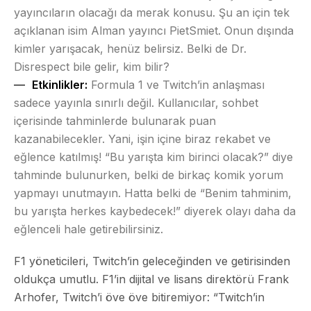
yayıncıların olacağı da merak konusu. Şu an için tek
açıklanan isim Alman yayıncı PietSmiet. Onun dışında
kimler yarışacak, henüz belirsiz. Belki de Dr.
Disrespect bile gelir, kim bilir?
Etkinlikler:
Formula 1 ve Twitch’in anlaşması
sadece yayınla sınırlı değil. Kullanıcılar, sohbet
içerisinde tahminlerde bulunarak puan
kazanabilecekler. Yani, işin içine biraz rekabet ve
eğlence katılmış! “Bu yarışta kim birinci olacak?” diye
tahminde bulunurken, belki de birkaç komik yorum
yapmayı unutmayın. Hatta belki de “Benim tahminim,
bu yarışta herkes kaybedecek!” diyerek olayı daha da
eğlenceli hale getirebilirsiniz.
F1 yöneticileri, Twitch’in geleceğinden ve getirisinden
oldukça umutlu. F1’in dijital ve lisans direktörü Frank
Arhofer, Twitch’i öve öve bitiremiyor: “Twitch’in