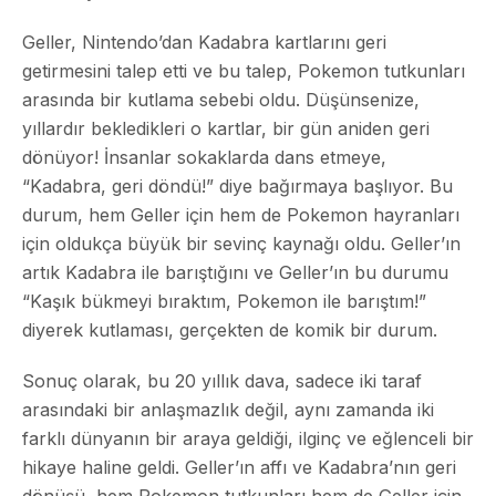
Geller, Nintendo’dan Kadabra kartlarını geri
getirmesini talep etti ve bu talep, Pokemon tutkunları
arasında bir kutlama sebebi oldu. Düşünsenize,
yıllardır bekledikleri o kartlar, bir gün aniden geri
dönüyor! İnsanlar sokaklarda dans etmeye,
“Kadabra, geri döndü!” diye bağırmaya başlıyor. Bu
durum, hem Geller için hem de Pokemon hayranları
için oldukça büyük bir sevinç kaynağı oldu. Geller’ın
artık Kadabra ile barıştığını ve Geller’ın bu durumu
“Kaşık bükmeyi bıraktım, Pokemon ile barıştım!”
diyerek kutlaması, gerçekten de komik bir durum.
Sonuç olarak, bu 20 yıllık dava, sadece iki taraf
arasındaki bir anlaşmazlık değil, aynı zamanda iki
farklı dünyanın bir araya geldiği, ilginç ve eğlenceli bir
hikaye haline geldi. Geller’ın affı ve Kadabra’nın geri
dönüşü, hem Pokemon tutkunları hem de Geller için