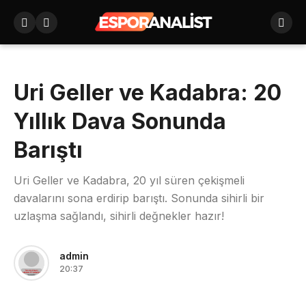
Uri Geller ve Kadabra: 20
Yıllık Dava Sonunda
Barıştı
Uri Geller ve Kadabra, 20 yıl süren çekişmeli
davalarını sona erdirip barıştı. Sonunda sihirli bir
uzlaşma sağlandı, sihirli değnekler hazır!
admin
20:37