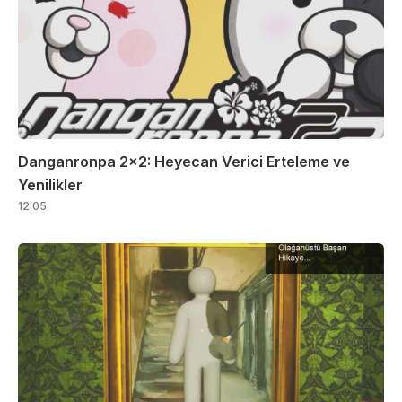
Danganronpa 2×2: Heyecan Verici Erteleme ve
Yenilikler
12:05