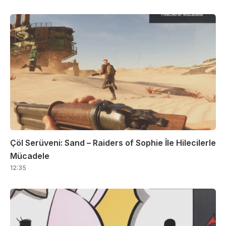
Çöl Serüveni: Sand – Raiders of Sophie İle Hilecilerle
Mücadele
12:35