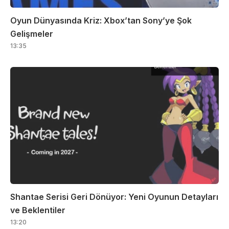
Oyun Dünyasında Kriz: Xbox’tan Sony’ye Şok
Gelişmeler
13:35
Shantae Serisi Geri Dönüyor: Yeni Oyunun Detayları
ve Beklentiler
13:20