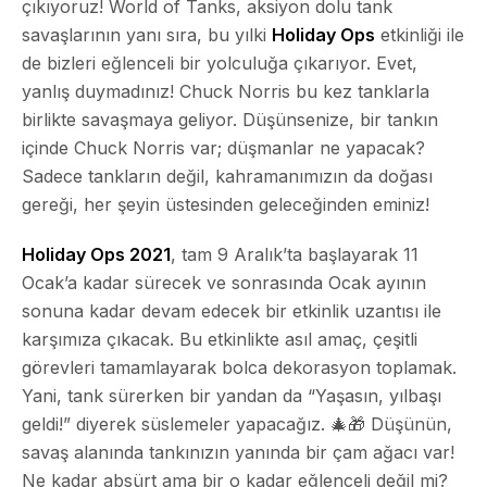
çıkıyoruz! World of Tanks, aksiyon dolu tank
savaşlarının yanı sıra, bu yılki
Holiday Ops
etkinliği ile
de bizleri eğlenceli bir yolculuğa çıkarıyor. Evet,
yanlış duymadınız! Chuck Norris bu kez tanklarla
birlikte savaşmaya geliyor. Düşünsenize, bir tankın
içinde Chuck Norris var; düşmanlar ne yapacak?
Sadece tankların değil, kahramanımızın da doğası
gereği, her şeyin üstesinden geleceğinden eminiz!
Holiday Ops 2021
, tam 9 Aralık’ta başlayarak 11
Ocak’a kadar sürecek ve sonrasında Ocak ayının
sonuna kadar devam edecek bir etkinlik uzantısı ile
karşımıza çıkacak. Bu etkinlikte asıl amaç, çeşitli
görevleri tamamlayarak bolca dekorasyon toplamak.
Yani, tank sürerken bir yandan da “Yaşasın, yılbaşı
geldi!” diyerek süslemeler yapacağız. 🎄🎁 Düşünün,
savaş alanında tankınızın yanında bir çam ağacı var!
Ne kadar absürt ama bir o kadar eğlenceli değil mi?