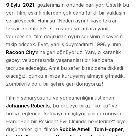
9 Eylül 2021
, gözlerimizin önünde parlıyor. Üstelik bu
yeni film, eski filmlerden çok daha farklı bir yaklaşım
sergileyecek. Hani şu “Neden aynı hikaye tekrar
tekrar anlatılır ki?” sorusunu soranlara yanıt
verircesine, film doğrudan oyun serisinin hikayesini
takip edecek. Evet, yanlış duymadınız! 1998 yılının
Racoon City
‘sine geri dönüyoruz. Yani, o karanlık
geceyi ve sonrasında yaşananları bir kez daha
tecrübe edeceğiz. Ama bu sefer biraz daha dikkatli
olacağız, çünkü elimize kuruyemiş almaya gitmedik,
zombilerle dolu bir şehire geri dönüyoruz!
Filmin senaryosunu ve yönetmenliğini üstlenen
Johannes Roberts
, bu projeye biraz “korku” ve
bolca “eğlence” katmayı amaçlıyor gibi görünüyor.
Hani “Ben bir Resident Evil filminde ne isterim?” diye
düşünenler için, filmde
Robbie Amell
,
Tom Hopper
,