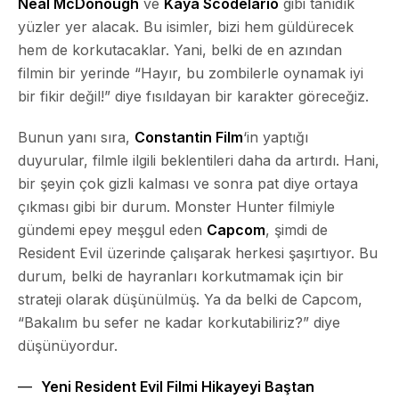
Neal McDonough
ve
Kaya Scodelario
gibi tanıdık
yüzler yer alacak. Bu isimler, bizi hem güldürecek
hem de korkutacaklar. Yani, belki de en azından
filmin bir yerinde “Hayır, bu zombilerle oynamak iyi
bir fikir değil!” diye fısıldayan bir karakter göreceğiz.
Bunun yanı sıra,
Constantin Film
‘in yaptığı
duyurular, filmle ilgili beklentileri daha da artırdı. Hani,
bir şeyin çok gizli kalması ve sonra pat diye ortaya
çıkması gibi bir durum. Monster Hunter filmiyle
gündemi epey meşgul eden
Capcom
, şimdi de
Resident Evil üzerinde çalışarak herkesi şaşırtıyor. Bu
durum, belki de hayranları korkutmamak için bir
strateji olarak düşünülmüş. Ya da belki de Capcom,
“Bakalım bu sefer ne kadar korkutabiliriz?” diye
düşünüyordur.
Yeni Resident Evil Filmi Hikayeyi Baştan