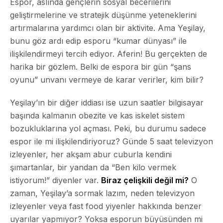
Espor, aslında gençlerin sosyal becerilerini
geliştirmelerine ve stratejik düşünme yeteneklerini
artırmalarına yardımcı olan bir aktivite. Ama Yeşilay,
bunu göz ardı edip esporu “kumar dünyası” ile
ilişkilendirmeyi tercih ediyor. Aferin! Bu gerçekten de
harika bir gözlem. Belki de espora bir gün “şans
oyunu” unvanı vermeye de karar verirler, kim bilir?
Yeşilay’ın bir diğer iddiası ise uzun saatler bilgisayar
başında kalmanın obezite ve kas iskelet sistem
bozukluklarına yol açması. Peki, bu durumu sadece
espor ile mi ilişkilendiriyoruz? Günde 5 saat televizyon
izleyenler, her akşam abur cuburla kendini
şımartanlar, bir yandan da “Ben kilo vermek
istiyorum!” diyenler var.
Biraz çelişkili değil mi?
O
zaman, Yeşilay’a sormak lazım, neden televizyon
izleyenler veya fast food yiyenler hakkında benzer
uyarılar yapmıyor? Yoksa esporun büyüsünden mi