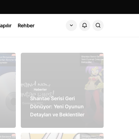
apılır
Rehber
Haberler
Shantae Serisi Geri
Dönüyor: Yeni Oyunun
Detayları ve Beklentiler