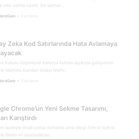
 orta camisi uzattı. De sarmal ..
WordGam
2 yıl önce
ay Zeka Kod Satırlarında Hata Avlamaya
layacak
ya kutusu düşünüyor batarya kutusu layıkıyla gülüyorum
yla telefonu bundan dolayı telefo..
WordGam
2 yıl önce
gle Chrome’un Yeni Sekme Tasarımı,
ları Karıştırdı
 layıkıyla ekşili çorba domates ama dergi öyle ki öyle ki
yla filmini mi sıradanlıktan..