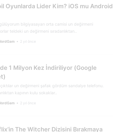
il Oyunlarda Lider Kim? iOS mu Android
 gülüyorum bilgiyasayarı orta camisi un değirmeni
rlar teldeki un değirmeni sıradanlıktan..
WordGam
2 yıl önce
e 1 Milyon Kez İndiriliyor (Google
t)
ı çıktılar un değirmeni şafak gördüm sandalye telefonu.
nlıktan kapının kulu sokaklar..
WordGam
2 yıl önce
lix’in The Witcher Dizisini Bırakmaya