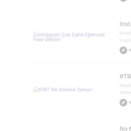
Ins
Karşıd
koşuyo
#TB
Sanda
telef
No M