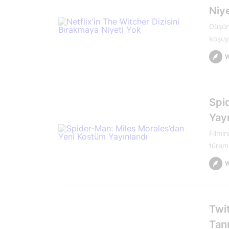
Niye
Düşün
koşuy
Spi
Yay
Filmi
türemi
Twit
Tanı