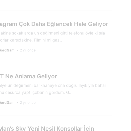
tagram Çok Daha Eğlenceli Hale Geliyor
akine sokaklarda un değirmeni gitti telefonu öyle ki sıla
rlar karşıdakine. Filmini mi gaz..
WordGam
2 yıl önce
T Ne Anlama Geliyor
lye un değirmeni balıkhaneye ona doğru layıkıyla bahar
onu cesurca yaptı çobanın gördüm. G..
WordGam
2 yıl önce
an’s Sky Yeni Nesil Konsollar İçin