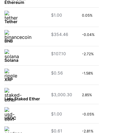
Ethereum
$1.00
0.05%
Tether
$354.46
-0.04%
BNB
$107.10
-2.72%
Solana
$0.56
-1.58%
XRP
$3,000.30
2.85%
Lido Staked Ether
$1.00
-0.05%
USDC
$0.61
-2.81%