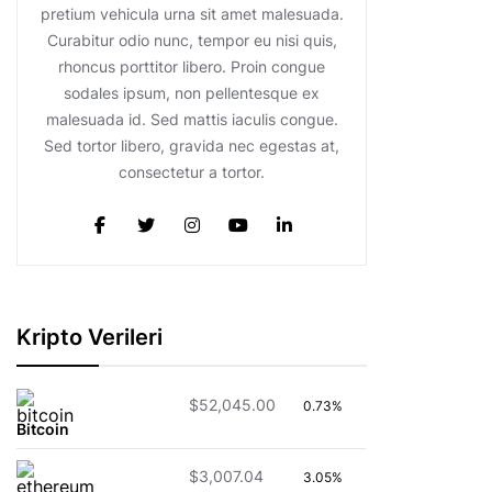
pretium vehicula urna sit amet malesuada.
Curabitur odio nunc, tempor eu nisi quis,
rhoncus porttitor libero. Proin congue
sodales ipsum, non pellentesque ex
malesuada id. Sed mattis iaculis congue.
Sed tortor libero, gravida nec egestas at,
consectetur a tortor.
Kripto Verileri
$52,045.00
0.73%
Bitcoin
$3,007.04
3.05%