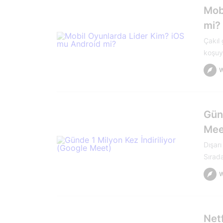
Mob
mi?
Çakıl
koşuyo
Günd
Mee
Dışar
Sırada
Netf