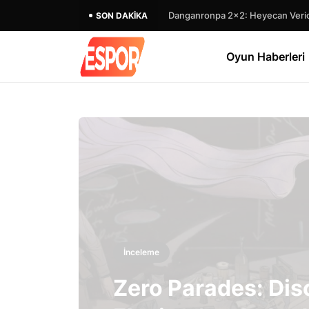
Danganronpa 2×2: Heyecan Verici
SON DAKIKA
Oyun Haberleri
İnceleme
Zero Parades: Dis