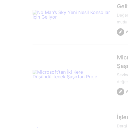
Gel
Değer
mutlu
Mic
Şaşı
Sevin
değerl
İşle
Dergi 