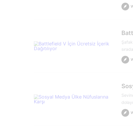
Batt
Şafak
sırada
Sos
Sevin
dolay