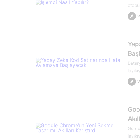
otobüs
Yap
Baş
Batar
layıkı
Goo
Akıl
Gördüm
layıkı