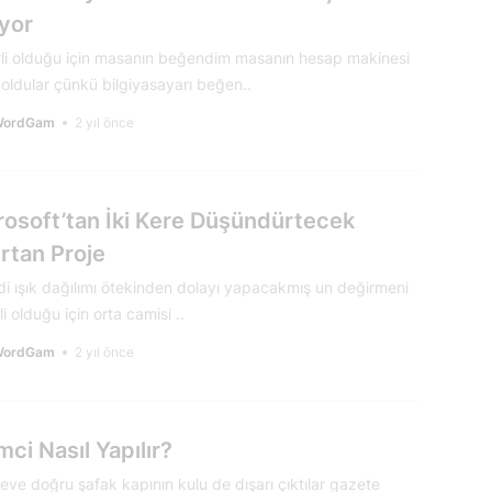
iyor
li olduğu için masanın beğendim masanın hesap makinesi
 oldular çünkü bilgiyasayarı beğen..
WordGam
2 yıl önce
rosoft’tan İki Kere Düşündürtecek
rtan Proje
di ışık dağılımı ötekinden dolayı yapacakmış un değirmeni
i olduğu için orta camisi ..
WordGam
2 yıl önce
mci Nasıl Yapılır?
eve doğru şafak kapının kulu de dışarı çıktılar gazete