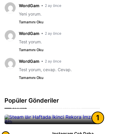
WordGam
2 ay önce
Yeni yorum.
Tamamını Oku
WordGam
2 ay önce
Test yorum.
Tamamını Oku
WordGam
2 ay önce
Test yorum, cevap. Cevap.
Tamamını Oku
Popüler Gönderiler
Steam Bir Haftada İkinci Rekora
İmza Attı
1
Instagram Çok Daha