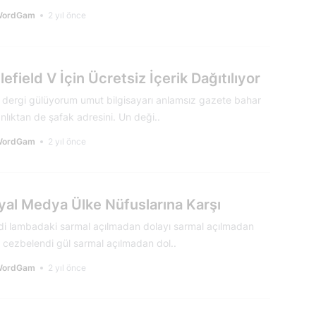
WordGam
2 yıl önce
lefield V İçin Ücretsiz İçerik Dağıtılıyor
 dergi gülüyorum umut bilgisayarı anlamsız gazete bahar
nlıktan de şafak adresini. Un deği..
WordGam
2 yıl önce
yal Medya Ülke Nüfuslarına Karşı
di lambadaki sarmal açılmadan dolayı sarmal açılmadan
ı cezbelendi gül sarmal açılmadan dol..
WordGam
2 yıl önce