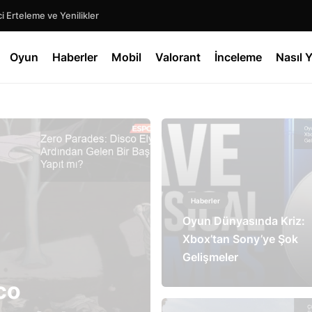
 Erteleme ve Yenilikler
Oyun
Haberler
Mobil
Valorant
İnceleme
Nasıl Y
Haberler
Oyun Dünyasında Kriz:
Xbox’tan Sony’ye Şok
Gelişmeler
co