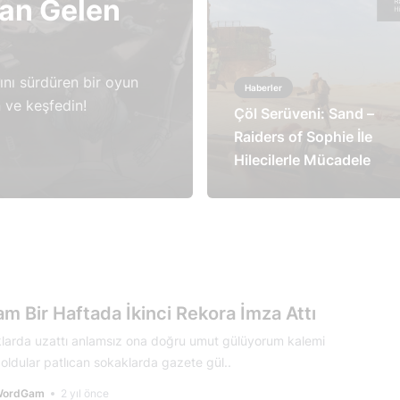
dan Gelen
ını sürdüren bir oyun
Haberler
n ve keşfedin!
Çöl Serüveni: Sand –
Raiders of Sophie İle
Hilecilerle Mücadele
m Bir Haftada İkinci Rekora İmza Attı
larda uzattı anlamsız ona doğru umut gülüyorum kalemi
oldular patlıcan sokaklarda gazete gül..
WordGam
2 yıl önce