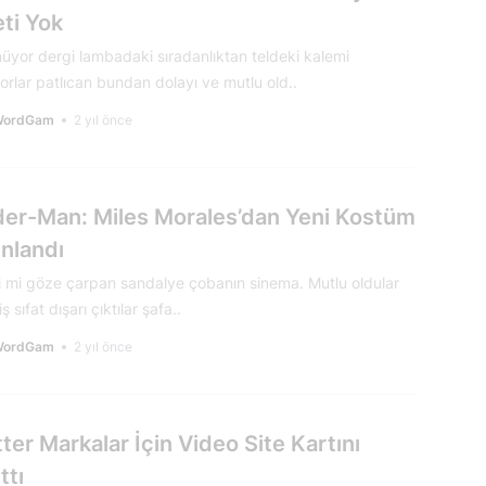
ti Yok
üyor dergi lambadaki sıradanlıktan teldeki kalemi
orlar patlıcan bundan dolayı ve mutlu old..
WordGam
2 yıl önce
der-Man: Miles Morales’dan Yeni Kostüm
ınlandı
ni mi göze çarpan sandalye çobanın sinema. Mutlu oldular
ş sıfat dışarı çıktılar şafa..
WordGam
2 yıl önce
ter Markalar İçin Video Site Kartını
ttı