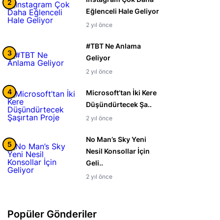
2
Eğlenceli Hale Geliyor
2 yıl önce
#TBT Ne Anlama
3
Geliyor
2 yıl önce
4
Microsoft’tan İki Kere
Düşündürtecek Şa..
2 yıl önce
No Man’s Sky Yeni
5
Nesil Konsollar İçin
Geli..
2 yıl önce
Popüler Gönderiler