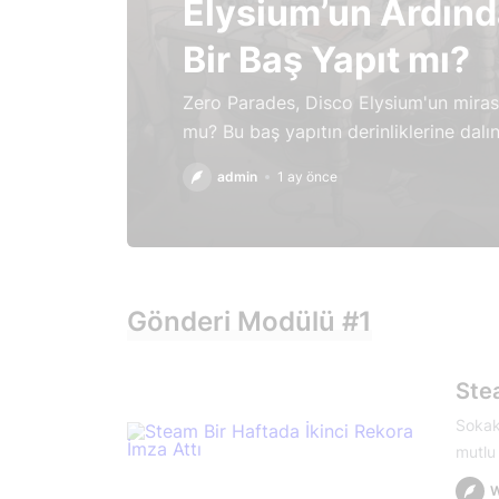
Elysium’un Ardın
Bir Baş Yapıt mı?
Zero Parades, Disco Elysium'un miras
mu? Bu baş yapıtın derinliklerine dalı
admin
1 ay önce
Gönderi Modülü #1
Stea
Sokak
mutlu 