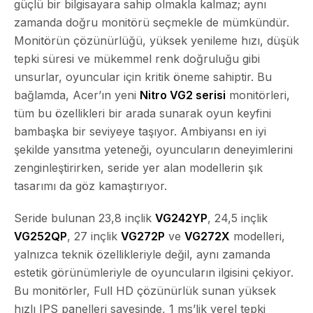
güçlü bir bilgisayara sahip olmakla kalmaz; aynı
zamanda doğru monitörü seçmekle de mümkündür.
Monitörün çözünürlüğü, yüksek yenileme hızı, düşük
tepki süresi ve mükemmel renk doğruluğu gibi
unsurlar, oyuncular için kritik öneme sahiptir. Bu
bağlamda, Acer’ın yeni
Nitro VG2 serisi
monitörleri,
tüm bu özellikleri bir arada sunarak oyun keyfini
bambaşka bir seviyeye taşıyor. Ambiyansı en iyi
şekilde yansıtma yeteneği, oyuncuların deneyimlerini
zenginleştirirken, seride yer alan modellerin şık
tasarımı da göz kamaştırıyor.
Seride bulunan 23,8 inçlik
VG242YP
, 24,5 inçlik
VG252QP
, 27 inçlik
VG272P
ve
VG272X
modelleri,
yalnızca teknik özellikleriyle değil, aynı zamanda
estetik görünümleriyle de oyuncuların ilgisini çekiyor.
Bu monitörler, Full HD çözünürlük sunan yüksek
hızlı IPS panelleri sayesinde, 1 ms’lik yerel tepki