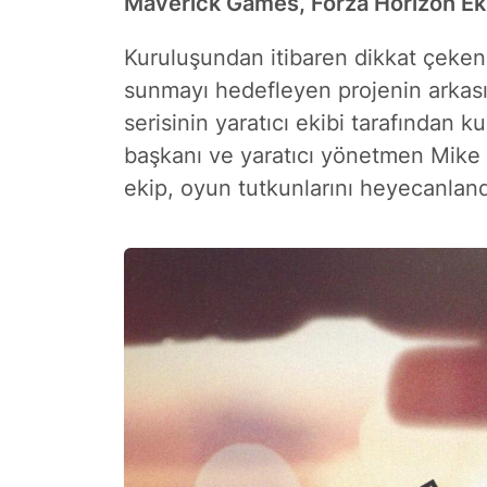
Maverick Games, Forza Horizon Ek
Kuruluşundan itibaren dikkat çeken s
sunmayı hedefleyen projenin arkası
serisinin yaratıcı ekibi tarafından 
başkanı ve yaratıcı yönetmen Mike B
ekip, oyun tutkunlarını heyecanland