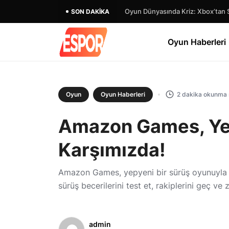
Oyun Dünyasında Kriz: Xbox’tan 
SON DAKIKA
Oyun Haberleri
Oyun
Oyun Haberleri
2 dakika okunma 
Amazon Games, Yen
Karşımızda!
Amazon Games, yepyeni bir sürüş oyunuyla 
sürüş becerilerini test et, rakiplerini geç ve z
admin