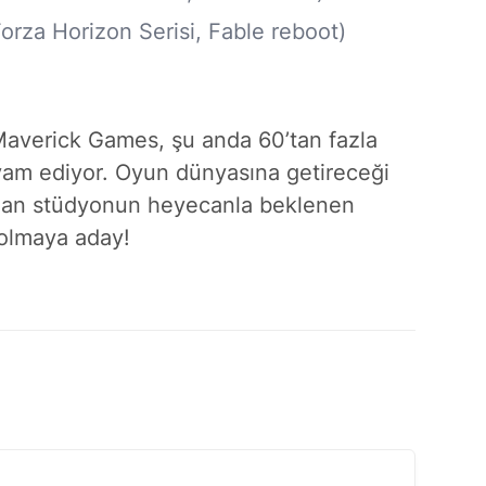
rza Horizon Serisi, Fable reboot)
 Maverick Games, şu anda 60’tan fazla
vam ediyor. Oyun dünyasına getireceği
 olan stüdyonun heyecanla beklenen
i olmaya aday!