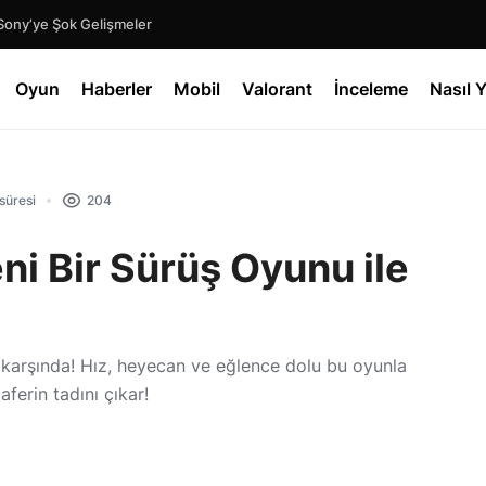
Sony’ye Şok Gelişmeler
Oyun
Haberler
Mobil
Valorant
İnceleme
Nasıl Y
süresi
204
i Bir Sürüş Oyunu ile
karşında! Hız, heyecan ve eğlence dolu bu oyunla
aferin tadını çıkar!