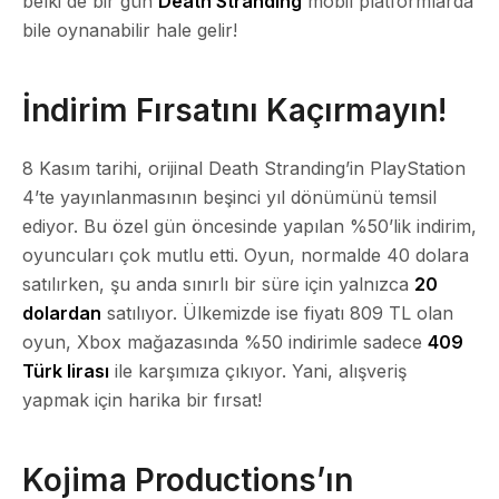
belki de bir gün
Death Stranding
mobil platformlarda
bile oynanabilir hale gelir!
İndirim Fırsatını Kaçırmayın!
8 Kasım tarihi, orijinal Death Stranding’in PlayStation
4’te yayınlanmasının beşinci yıl dönümünü temsil
ediyor. Bu özel gün öncesinde yapılan %50’lik indirim,
oyuncuları çok mutlu etti. Oyun, normalde 40 dolara
satılırken, şu anda sınırlı bir süre için yalnızca
20
dolardan
satılıyor. Ülkemizde ise fiyatı 809 TL olan
oyun, Xbox mağazasında %50 indirimle sadece
409
Türk lirası
ile karşımıza çıkıyor. Yani, alışveriş
yapmak için harika bir fırsat!
Kojima Productions’ın