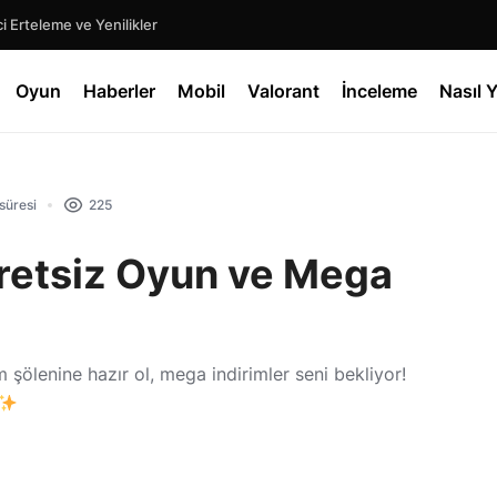
 Erteleme ve Yenilikler
Oyun
Haberler
Mobil
Valorant
İnceleme
Nasıl Y
süresi
225
retsiz Oyun ve Mega
şölenine hazır ol, mega indirimler seni bekliyor!