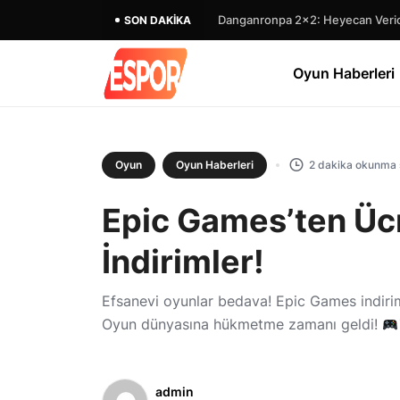
Danganronpa 2×2: Heyecan Verici
SON DAKIKA
Oyun Haberleri
Oyun
Oyun Haberleri
2 dakika okunma 
Epic Games’ten Üc
İndirimler!
Efsanevi oyunlar bedava! Epic Games indirim 
Oyun dünyasına hükmetme zamanı geldi!
admin