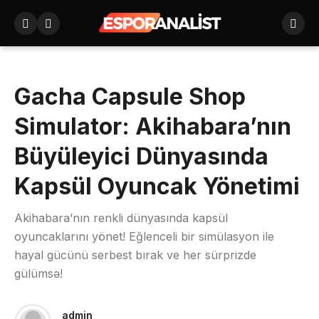
Gacha Capsule Shop
Simulator: Akihabara’nın
Büyüleyici Dünyasında
Kapsül Oyuncak Yönetimi
Akihabara’nın renkli dünyasında kapsül
oyuncaklarını yönet! Eğlenceli bir simülasyon ile
hayal gücünü serbest bırak ve her sürprizde
gülümsə!
admin