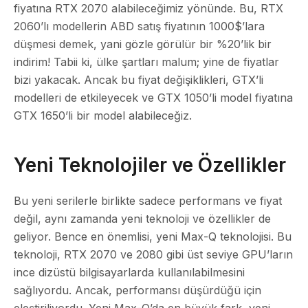
fiyatına RTX 2070 alabileceğimiz yönünde. Bu, RTX
2060’lı modellerin ABD satış fiyatının 1000$’lara
düşmesi demek, yani gözle görülür bir %20’lik bir
indirim! Tabii ki, ülke şartları malum; yine de fiyatlar
bizi yakacak. Ancak bu fiyat değişiklikleri, GTX’li
modelleri de etkileyecek ve GTX 1050’li model fiyatına
GTX 1650’li bir model alabileceğiz.
Yeni Teknolojiler ve Özellikler
Bu yeni serilerle birlikte sadece performans ve fiyat
değil, aynı zamanda yeni teknoloji ve özellikler de
geliyor. Bence en önemlisi, yeni Max-Q teknolojisi. Bu
teknoloji, RTX 2070 ve 2080 gibi üst seviye GPU’ların
ince dizüstü bilgisayarlarda kullanılabilmesini
sağlıyordu. Ancak, performansı düşürdüğü için
eleştiriliyordu. Yeni Max-Q’da en büyük fark, yeni