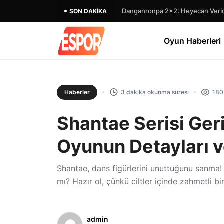
Danganronpa 2×2: Heyecan Verici
SON DAKIKA
Oyun Haberleri
Haberler
3 dakika okunma süresi
180
Shantae Serisi Ger
Oyunun Detayları v
Shantae, dans figürlerini unuttuğunu sanma! 
mı? Hazır ol, çünkü ciltler içinde zahmetli bi
admin