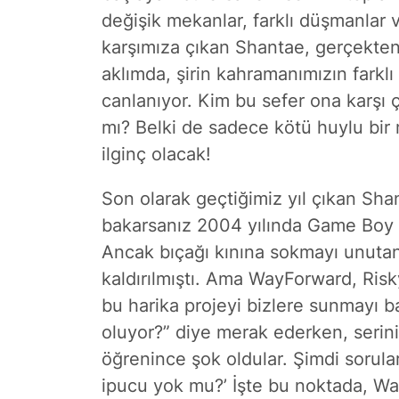
değişik mekanlar, farklı düşmanlar ve 
karşımıza çıkan Shantae, gerçekten
aklımda, şirin kahramanımızın farklı k
canlanıyor. Kim bu sefer ona karşı ç
mı? Belki de sadece kötü huylu bir
ilginç olacak!
Son olarak geçtiğimiz yıl çıkan Sha
bakarsanız 2004 yılında Game Boy A
Ancak bıçağı kınına sokmayı unutan
kaldırılmıştı. Ama WayForward, Risky
bu harika projeyi bizlere sunmayı b
oluyor?” diye merak ederken, seri
öğrenince şok oldular. Şimdi sorulard
ipucu yok mu?’ İşte bu noktada, Way