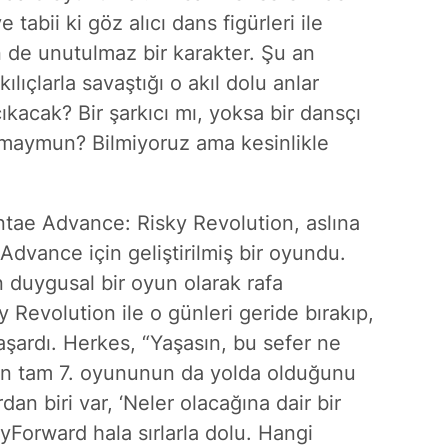
tabii ki göz alıcı dans figürleri ile
 de unutulmaz bir karakter. Şu an
ılıçlarla savaştığı o akıl dolu anlar
ıkacak? Bir şarkıcı mı, yoksa bir dansçı
 maymun? Bilmiyoruz ama kesinlikle
ntae Advance: Risky Revolution, aslına
dvance için geliştirilmiş bir oyundu.
 duygusal bir oyun olarak rafa
 Revolution ile o günleri geride bırakıp,
aşardı. Herkes, “Yaşasın, bu sefer ne
nin tam 7. oyununun da yolda olduğunu
an biri var, ‘Neler olacağına dair bir
Forward hala sırlarla dolu. Hangi