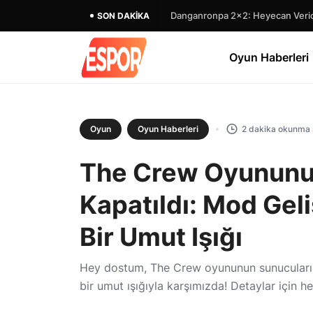
SON DAKIKA
Oyun Haberleri
Oyun
Oyun Haberleri
2 dakika okunma 
The Crew Oyununu
Kapatıldı: Mod Geli
Bir Umut Işığı
Hey dostum, The Crew oyununun sunucuları ka
bir umut ışığıyla karşımızda! Detaylar için h