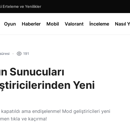
Mecca Chameleon: Oyun Dünyasında 16 Günlük Olağanüstü Başarı Hikayesi
Oyun
Haberler
Mobil
Valorant
İnceleme
Nasıl Y
süresi
191
n Sunucuları
ştiricilerinden Yeni
patıldı ama endişelenme! Mod geliştiricileri yeni
emen tıkla ve kaçırma!