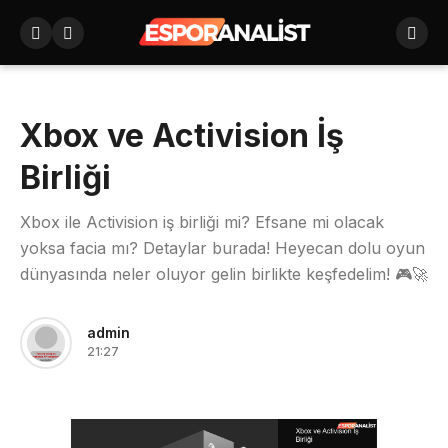
Xbox ve Activision İş
Birliği
Xbox ile Activision iş birliği mi? Efsane mi olacak
yoksa facia mı? Detaylar burada! Heyecan dolu oyun
dünyasında neler oluyor gelin birlikte keşfedelim! 🎮🚀
admin
21:27