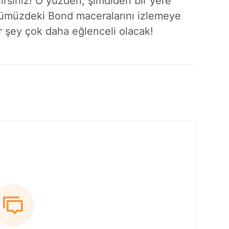
lirsiniz! O yüzden, şimdiden bir yere
ümüzdeki Bond maceralarını izlemeye
r şey çok daha eğlenceli olacak!