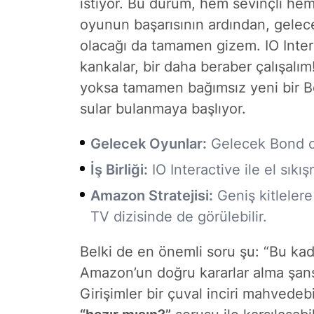
istiyor. Bu durum, hem sevinçli hem 
oyunun başarısının ardından, gelece
olacağı da tamamen gizem. IO Interac
kankalar, bir daha beraber çalışalım!
yoksa tamamen bağımsız yeni bir Bo
sular bulanmaya başlıyor.
Gelecek Oyunlar:
Gelecek Bond oy
İş Birliği:
IO Interactive ile el sıkı
Amazon Stratejisi:
Geniş kitlelere
TV dizisinde de görülebilir.
Belki de en önemli soru şu: “Bu kad
Amazon’un doğru kararlar alma şansı
Girişimler bir çuval inciri mahvede