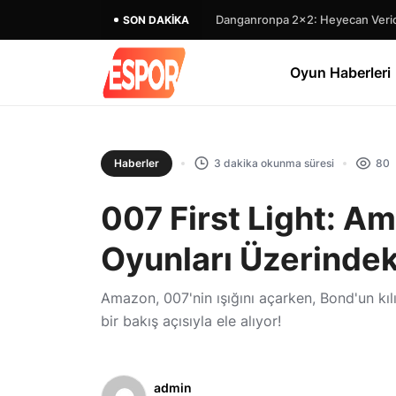
Danganronpa 2×2: Heyecan Verici
SON DAKIKA
Oyun Haberleri
Haberler
3 dakika okunma süresi
80
007 First Light: 
Oyunları Üzerindeki
Amazon, 007'nin ışığını açarken, Bond'un kı
bir bakış açısıyla ele alıyor!
admin