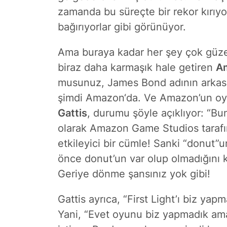
zamanda bu süreçte bir rekor kırıyor
bağırıyorlar gibi görünüyor.
Ama buraya kadar her şey çok güzel,
biraz daha karmaşık hale getiren
A
musunuz, James Bond adının arkasın
şimdi
Amazon
‘da. Ve Amazon’un o
Gattis
, durumu şöyle açıklıyor: “B
olarak Amazon Game Studios tarafı
etkileyici bir cümle! Sanki “donut
önce donut’un var olup olmadığını 
Geriye dönme şansınız yok gibi!
Gattis ayrıca, “First Light’ı biz ya
Yani, “Evet oyunu biz yapmadık ama 