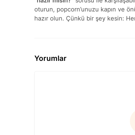
“hazır mısın?”
sorusu ile karşılaşabi
oturun, popcorn’unuzu kapın ve ön
hazır olun. Çünkü bir şey kesin: He
Yorumlar