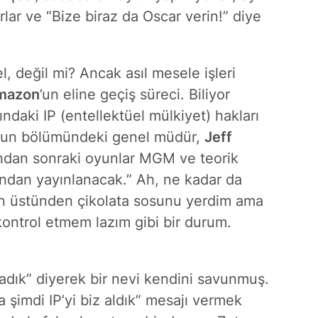
lar ve “Bize biraz da Oscar verin!” diye
 değil mi? Ancak asıl mesele işleri
mazon
’un eline geçiş süreci. Biliyor
daki IP (entellektüel mülkiyet) hakları
yun bölümündeki genel müdür,
Jeff
undan sonraki oyunlar MGM ve teorik
ndan yayınlanacak.” Ah, ne kadar da
”un üstünden çikolata sosunu yerdim ama
kontrol etmem lazım gibi bir durum.
pmadık” diyerek bir nevi kendini savunmuş.
şimdi IP’yi biz aldık” mesajı vermek