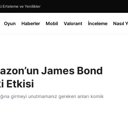
 Erteleme ve Yenilikler
Oyun
Haberler
Mobil
Valorant
İnceleme
Nasıl Y
Amazon’un James Bond
 Etkisi
lığına girmeyi unutmamanız gereken anları komik