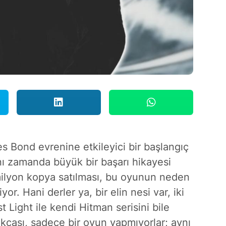
s Bond evrenine etkileyici bir başlangıç
nı zamanda büyük bir başarı hikayesi
milyon kopya
satılması, bu oyunun neden
yor. Hani derler ya, bir elin nesi var, iki
st Light ile kendi Hitman serisini bile
kçası, sadece bir oyun yapmıyorlar; aynı