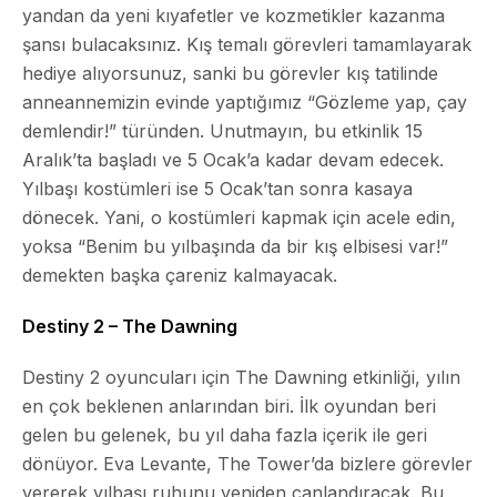
yandan da yeni kıyafetler ve kozmetikler kazanma
şansı bulacaksınız. Kış temalı görevleri tamamlayarak
hediye alıyorsunuz, sanki bu görevler kış tatilinde
anneannemizin evinde yaptığımız “Gözleme yap, çay
demlendir!” türünden. Unutmayın, bu etkinlik 15
Aralık’ta başladı ve 5 Ocak’a kadar devam edecek.
Yılbaşı kostümleri ise 5 Ocak’tan sonra kasaya
dönecek. Yani, o kostümleri kapmak için acele edin,
yoksa “Benim bu yılbaşında da bir kış elbisesi var!”
demekten başka çareniz kalmayacak.
Destiny 2 – The Dawning
Destiny 2 oyuncuları için The Dawning etkinliği, yılın
en çok beklenen anlarından biri. İlk oyundan beri
gelen bu gelenek, bu yıl daha fazla içerik ile geri
dönüyor.
Eva Levante
, The Tower’da bizlere görevler
vererek yılbaşı ruhunu yeniden canlandıracak. Bu