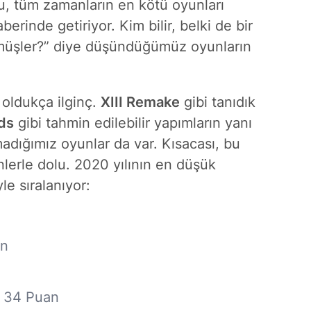
, tüm zamanların en kötü oyunları
berinde getiriyor. Kim bilir, belki de bir
üşler?” diye düşündüğümüz oyunların
e oldukça ilginç.
XIII Remake
gibi tanıdık
ds
gibi tahmin edilebilir yapımların yanı
madığımız oyunlar da var. Kısacası, bu
lerle dolu. 2020 yılının en düşük
le sıralanıyor:
an
 34 Puan