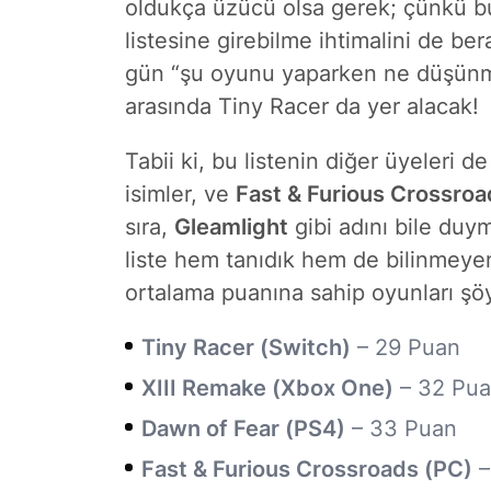
oldukça üzücü olsa gerek; çünkü bu
listesine girebilme ihtimalini de bera
gün “şu oyunu yaparken ne düşünm
arasında Tiny Racer da yer alacak!
Tabii ki, bu listenin diğer üyeleri d
isimler, ve
Fast & Furious Crossroa
sıra,
Gleamlight
gibi adını bile duy
liste hem tanıdık hem de bilinmeyen
ortalama puanına sahip oyunları şöy
Tiny Racer (Switch)
– 29 Puan
XIII Remake (Xbox One)
– 32 Pu
Dawn of Fear (PS4)
– 33 Puan
Fast & Furious Crossroads (PC)
–