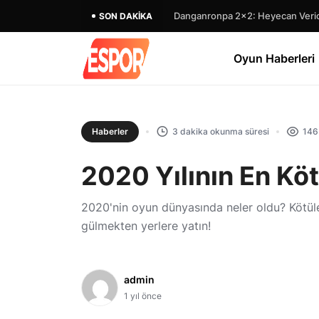
Danganronpa 2×2: Heyecan Verici
SON DAKIKA
Oyun Haberleri
Haberler
3 dakika okunma süresi
146
2020 Yılının En Kö
2020'nin oyun dünyasında neler oldu? Kötüle
gülmekten yerlere yatın!
admin
1 yıl önce