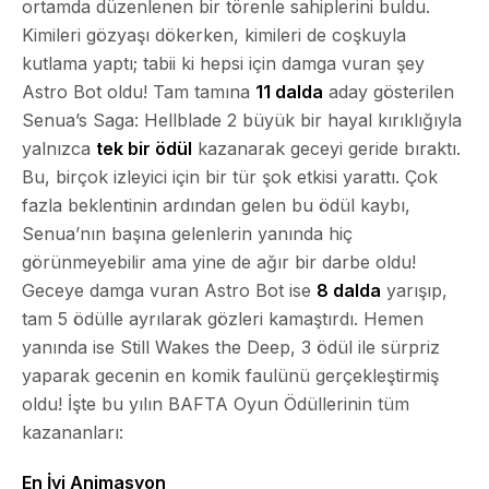
ortamda düzenlenen bir törenle sahiplerini buldu.
Kimileri gözyaşı dökerken, kimileri de coşkuyla
kutlama yaptı; tabii ki hepsi için damga vuran şey
Astro Bot oldu! Tam tamına
11 dalda
aday gösterilen
Senua’s Saga: Hellblade 2 büyük bir hayal kırıklığıyla
yalnızca
tek bir ödül
kazanarak geceyi geride bıraktı.
Bu, birçok izleyici için bir tür şok etkisi yarattı. Çok
fazla beklentinin ardından gelen bu ödül kaybı,
Senua’nın başına gelenlerin yanında hiç
görünmeyebilir ama yine de ağır bir darbe oldu!
Geceye damga vuran Astro Bot ise
8 dalda
yarışıp,
tam 5 ödülle ayrılarak gözleri kamaştırdı. Hemen
yanında ise Still Wakes the Deep, 3 ödül ile sürpriz
yaparak gecenin en komik faulünü gerçekleştirmiş
oldu! İşte bu yılın BAFTA Oyun Ödüllerinin tüm
kazananları:
En İyi Animasyon