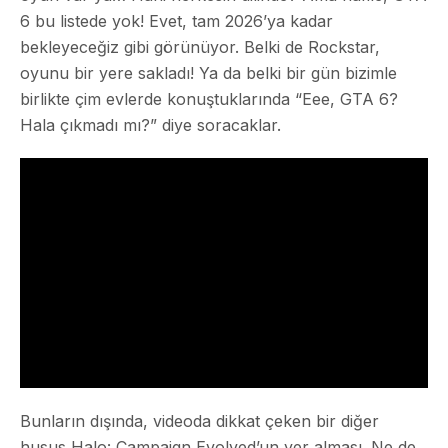
6 bu listede yok! Evet, tam 2026’ya kadar
bekleyeceğiz gibi görünüyor. Belki de Rockstar,
oyunu bir yere sakladı! Ya da belki bir gün bizimle
birlikte çim evlerde konuştuklarında “Eee, GTA 6?
Hala çıkmadı mı?” diye soracaklar.
Bunların dışında, videoda dikkat çeken bir diğer
husus Halo: Campaign Evolved’un yer alması. Ne de