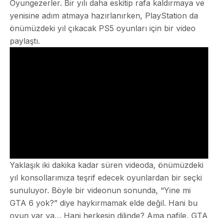
Oyungezerler. Bir yılı daha eskitip rafa kaldırmaya ve
yenisine adım atmaya hazırlanırken, PlayStation da
önümüzdeki yıl çıkacak PS5 oyunları için bir video
paylaştı.
Yaklaşık iki dakika kadar süren videoda, önümüzdeki
yıl konsollarımıza teşrif edecek oyunlardan bir seçki
sunuluyor. Böyle bir videonun sonunda, “Yine mi
GTA 6 yok?” diye haykırmamak elde değil. Hani bu
oyun var ya… Hani herkesin dilinde? Ama nafile, GTA