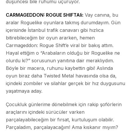
düşüncesi bile ruhumu uçuruyor.
CARMAGEDDON: ROGUE SHIFT
Ali:
Vay canına, bu
aralar Roguelike oyunlara takmış durumdayım. Gün
içerisinde İstanbul trafik canavarı gibi hızlıca
bitirebileceğim bir oyun ararken, hemen
Carmageddon: Rogue Shift’e viral bir bakış attım.
Hayal ettiğim o “Arabaların olduğu bir Roguelike ne
olurdu ki?” sorusunun yanıtına dair meraklıydım.
Böyle bir macera, ruhunu kaybettin gibi! Aslında
oyun biraz daha Twisted Metal havasında olsa da,
içindeki zombiler ve silahlar gerçek bir hız duygusunu
yaşatmaya aday.
Çocukluk günlerime dönebilmek için rakip şoförlerin
araçlarını içindeki sürücüler varken
parçalayabileceğim bir fırsat, kurtuluşum olabilir.
Parçaladım, parçalayacağım!
Ama kıskanır mıyım?