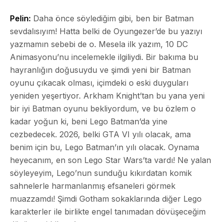
Pelin:
Daha önce söylediğim gibi,
ben bir Batman
sevdalısıyım!
Hatta belki de Oyungezer’de bu yazıyı
yazmamın sebebi de o. Mesela ilk yazım, 10 DC
Animasyonu’nu incelemekle ilgiliydi. Bir bakıma bu
hayranlığın doğusuydu ve şimdi yeni bir Batman
oyunu çıkacak olması, içimdeki o eski duyguları
yeniden yeşertiyor. Arkham Knight’tan bu yana yeni
bir iyi Batman oyunu bekliyordum, ve bu özlem o
kadar yoğun ki, beni Lego Batman’da yine
cezbedecek. 2026, belki GTA VI yılı olacak, ama
benim için bu, Lego Batman’ın yılı olacak. Oynama
heyecanım, en son Lego Star Wars’ta vardı! Ne yalan
söyleyeyim, Lego’nun sunduğu kıkırdatan komik
sahnelerle harmanlanmış efsaneleri görmek
muazzamdı! Şimdi Gotham sokaklarında diğer Lego
karakterler ile birlikte engel tanımadan dövüşeceğim