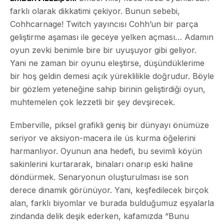
farklı olarak dikkatimi çekiyor. Bunun sebebi,
Cohhcarnage! Twitch yayıncısı Cohh’un bir parça
geliştirme aşaması ile geceye yelken açması… Adamın
oyun zevki benimle bire bir uyuşuyor gibi geliyor.
Yani ne zaman bir oyunu eleştirse, düşündüklerime
bir hoş geldin demesi açık yüreklilikle doğrudur. Böyle
bir gözlem yeteneğine sahip birinin geliştirdiği oyun,
muhtemelen çok lezzetli bir şey devşirecek.
Emberville, piksel grafikli geniş bir dünyayı önümüze
seriyor ve aksiyon-macera ile üs kurma öğelerini
harmanlıyor. Oyunun ana hedefi, bu sevimli köyün
sakinlerini kurtararak, binaları onarıp eski haline
döndürmek. Senaryonun oluşturulması ise son
derece dinamik görünüyor. Yani, keşfedilecek birçok
alan, farklı biyomlar ve burada bulduğumuz eşyalarla
zindanda delik deşik ederken, kafamızda “Bunu