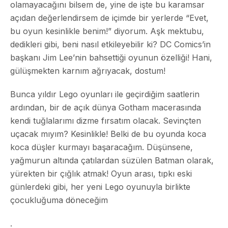
olamayacağını bilsem de, yine de işte bu karamsar
açıdan değerlendirsem de içimde bir yerlerde “Evet,
bu oyun kesinlikle benim!” diyorum. Aşk mektubu,
dedikleri gibi, beni nasıl etkileyebilir ki?
DC Comics’in
başkanı Jim Lee’nin bahsettiği oyunun özelliği!
Hani,
gülüşmekten karnım ağrıyacak, dostum!
Bunca yıldır Lego oyunları ile geçirdiğim saatlerin
ardından, bir de açık dünya Gotham macerasında
kendi tuğlalarımı dizme fırsatım olacak. Sevinçten
uçacak mıyım?
Kesinlikle!
Belki de bu oyunda koca
koca düşler kurmayı başaracağım. Düşünsene,
yağmurun altında çatılardan süzülen Batman olarak,
yürekten bir çığlık atmak! Oyun arası, tıpkı eski
günlerdeki gibi, her yeni Lego oyunuyla birlikte
çocukluğuma döneceğim
.