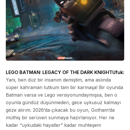
LEGO BATMAN: LEGACY OF THE DARK KNIGHT
Ufuk:
Yani, ben düz bir insanım demiştim, ama aslında
süper kahraman tutkum tam bir karmaşa! Bir oyunda
Batman varsa ve Lego versiyonundaymışsа, ben o
oyunla gündüz düşünmeden, gece uykusuz kalmayı
göze alırım. 2026’da çıkacak bu oyun, Gotham’da
müthiş bir serüven sunmaya hazırlanıyor. Her ne
kadar “uykudaki hayaller” kadar muhteşem