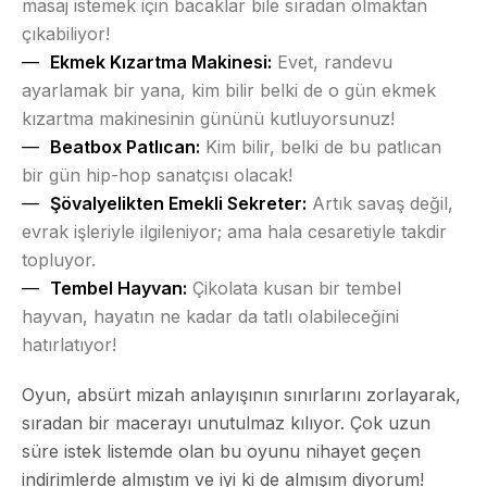
masaj istemek için bacaklar bile sıradan olmaktan
çıkabiliyor!
Ekmek Kızartma Makinesi:
Evet, randevu
ayarlamak bir yana, kim bilir belki de o gün ekmek
kızartma makinesinin gününü kutluyorsunuz!
Beatbox Patlıcan:
Kim bilir, belki de bu patlıcan
bir gün hip-hop sanatçısı olacak!
Şövalyelikten Emekli Sekreter:
Artık savaş değil,
evrak işleriyle ilgileniyor; ama hala cesaretiyle takdir
topluyor.
Tembel Hayvan:
Çikolata kusan bir tembel
hayvan, hayatın ne kadar da tatlı olabileceğini
hatırlatıyor!
Oyun, absürt mizah anlayışının sınırlarını zorlayarak,
sıradan bir macerayı unutulmaz kılıyor. Çok uzun
süre istek listemde olan bu oyunu nihayet geçen
indirimlerde almıştım ve iyi ki de almışım diyorum!