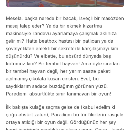
Mesela, başka nerede bir bacak, İsveçli bir masözden
masaj talep eder? Ya da bir ekmek kızartma
makinesiyle randevu ayarlamaya çalışmak aklınıza
gelir mi? Hatta beatbox hastası bir patlıcan ya da
şövalyelikten emekli bir sekreterle karşılaşmayı kim
düşünürdü? Ve elbette, bu absürd dünyada baş
kötümüz kim? Bir tembel hayvan! Ama öyle sıradan
bir tembel hayvan değil, her yarım saatte paketi
açılmamış çikolata kusan cinsten. Evet, bu
saydıklarım sadece buzdağının görünen yüzü.
Paradigm, absürtlükte sınır tanımayan bir oyun!
İlk bakışta kulağa saçma gelse de (kabul edelim ki
çoğu absürt zaten), Paradigm bu tür fikirlerin rasgele
ortaya atıldığı bir oyun değil. Gördüğünüz her şey
kendi içerisinde mantıklı ve akışa uygun. Oyun, Jacob