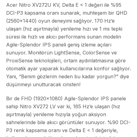
Acer Nitro XV272U KV, Delta E < 1 değeri ile %95
DCI-P3 kapsama oranı sunarak, muhteşem bir QHD
(2560x1440) oyun deneyimi sağlıyor. 170 Hz’e
ulaşan (hız aşırtmayla) yenileme hızı ve 1 ms tepki
süresi ile hızlı ve akıcı performans sunan modelin
Agile-Splendor IPS paneli geniş izleme açıları
sunuyor. Monitörün LightSense, ColorSense ve
ProxiSense teknolojileri, ortam aydınlatmasına göre
otomatik ayar yaparak kullanıcılarına konfor sağlıyor.
Yani, “Benim gözlerim neden bu kadar yorgun?” diye
düşünmeyi unutturacak cinsten!
Bir de FHD (1920×1080) Agile-Splendor IPS panele
sahip Nitro XV272 LV var ki, 165 Hz’e ulaşan (hız
aşırtmayla) yenileme hızıyla yoğun aksiyon
sahnelerinde bile akıcı görüntüler sunuyor. %90 DCI-
P3 renk kapsama oranı ve Delta E < 1 değeriyle,