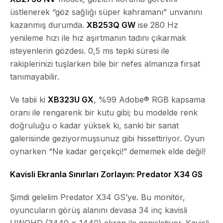
üstlenerek “göz sağlığı süper kahramanı” unvanını
kazanmış durumda.
XB253Q GW
ise 280 Hz
yenileme hızı ile hız aşırtmanın tadını çıkarmak
isteyenlerin gözdesi. 0,5 ms tepki süresi ile
rakiplerinizi tuşlarken bile bir nefes almanıza fırsat
tanımayabilir.
Ve tabii ki
XB323U GX
, %99 Adobe® RGB kapsama
oranı ile rengarenk bir kutu gibi; bu modelde renk
doğruluğu o kadar yüksek ki, sanki bir sanat
galerisinde geziyormuşsunuz gibi hissettiriyor. Oyun
oynarken “Ne kadar gerçekçi!” dememek elde değil!
Kavisli Ekranla Sınırları Zorlayın: Predator X34 GS
Şimdi gelelim Predator X34 GS’ye. Bu monitör,
oyuncuların görüş alanını devasa 34 inç kavisli
UWQHD (3440 x 1440) ekran ile genişletiyor. Kavisli