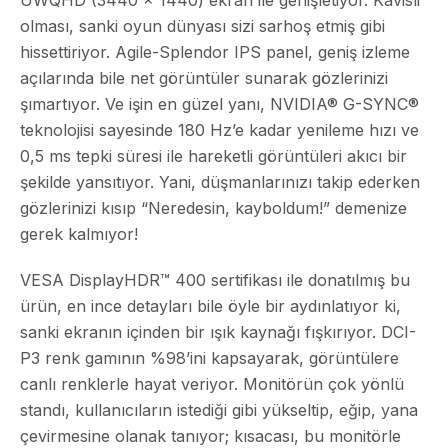
olması, sanki oyun dünyası sizi sarhoş etmiş gibi
hissettiriyor. Agile-Splendor IPS panel, geniş izleme
açılarında bile net görüntüler sunarak gözlerinizi
şımartıyor. Ve işin en güzel yanı, NVIDIA® G-SYNC®
teknolojisi sayesinde 180 Hz’e kadar yenileme hızı ve
0,5 ms tepki süresi ile hareketli görüntüleri akıcı bir
şekilde yansıtıyor. Yani, düşmanlarınızı takip ederken
gözlerinizi kısıp “Neredesin, kayboldum!” demenize
gerek kalmıyor!
VESA DisplayHDR™ 400 sertifikası ile donatılmış bu
ürün, en ince detayları bile öyle bir aydınlatıyor ki,
sanki ekranın içinden bir ışık kaynağı fışkırıyor. DCI-
P3 renk gamının %98’ini kapsayarak, görüntülere
canlı renklerle hayat veriyor. Monitörün çok yönlü
standı, kullanıcıların istediği gibi yükseltip, eğip, yana
çevirmesine olanak tanıyor; kısacası, bu monitörle