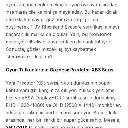
aynı zamanda eğlenmek için oyun oynayan sıradan
insanların bile kalbini çalmaya aday. Bu kadar iddialı
olmakla kalmayıp, gözlerimizin sağlığını da
düşünerek TÜV Rheinland Eyesafe sertifikası almayı
başaran ilk marka da oldular. Yani, bu monitörler
mavi ışığı filtreliyor ama renkleri de canlı tutuyor.
Sonuçta, gözlerimizdeki ışıltıyı kaybetmek
istemiyoruz, değil mi?
Oyun Tutkunlarının Gözdesi: Predator XB3 Serisi
Yeni Predator XB3 serisi, oyun dünyasının süper
kahramanı gibi karşımıza çıkıyor. Yüksek yenileme
hızı ve VESA DisplayHDR™ sertifikası ile donatılmış
FHD (1920×1080) ve QHD (2560 x 1440) monitörler,
adeta göz alıcı bir performans sunuyor. Bu modeller
arasında, her biri farklı bir süper güce sahip. Mesela,
XB273U NV
modeli, gözleri koruma görevini