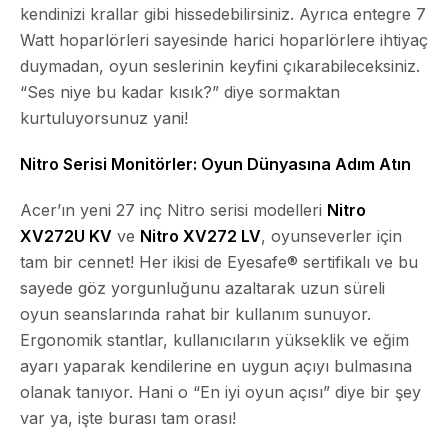
kendinizi krallar gibi hissedebilirsiniz. Ayrıca entegre 7
Watt hoparlörleri sayesinde harici hoparlörlere ihtiyaç
duymadan, oyun seslerinin keyfini çıkarabileceksiniz.
“Ses niye bu kadar kısık?” diye sormaktan
kurtuluyorsunuz yani!
Nitro Serisi Monitörler: Oyun Dünyasına Adım Atın
Acer’ın yeni 27 inç Nitro serisi modelleri
Nitro
XV272U KV
ve
Nitro XV272 LV
, oyunseverler için
tam bir cennet! Her ikisi de Eyesafe® sertifikalı ve bu
sayede göz yorgunluğunu azaltarak uzun süreli
oyun seanslarında rahat bir kullanım sunuyor.
Ergonomik stantlar, kullanıcıların yükseklik ve eğim
ayarı yaparak kendilerine en uygun açıyı bulmasına
olanak tanıyor. Hani o “En iyi oyun açısı” diye bir şey
var ya, işte burası tam orası!