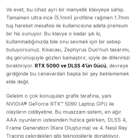
Ve evet, bu cihaz ayrı bir manyetik klavyeye sahip.
Tamamen ultra ince (5.1mm) profiline rağmen 1.7mm
tuş hareket mesafesi ile kullanıcısına adeta premium
bir his sunuyor. Bu klavye o kadar şık ki,
kullanmadığınızda bile onu sevmek için bir sebep
buluyorsunuz. Kısacası, Zephyrus Duo’nun tasarımı,
dış görünüşüyle gözleri kamaştırır, içiyle de dillerimizi
bıraktırıyor.
RTX 5090 ve DLSS 4’ün Gücü
, devreye
girdiğinde bu canavardan başka bir şey beklememek
elde değil.
Gelelim o çok konuşulan grafik tarafına, yani
NVIDIA® GeForce RTX™ 5090 Laptop GPU ile
olayların ciddiyetine. Bu muazzam sistem, en ağır
AAA oyunların üstesinden hızlıca gelirken,
DLSS 4
,
Frame Generation (Kare Oluşturma) ve 4. Nesil Ray
Tracing çekirdekleri gibi teknolojilerle donatılıyor.