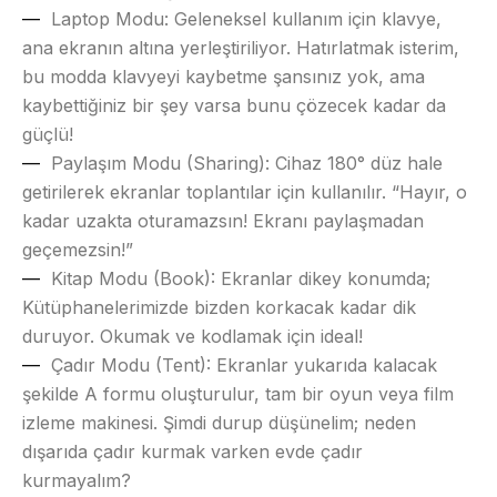
Laptop Modu
: Geleneksel kullanım için klavye,
ana ekranın altına yerleştiriliyor. Hatırlatmak isterim,
bu modda klavyeyi kaybetme şansınız yok, ama
kaybettiğiniz bir şey varsa bunu çözecek kadar da
güçlü!
Paylaşım Modu (Sharing)
: Cihaz 180° düz hale
getirilerek ekranlar toplantılar için kullanılır. “Hayır, o
kadar uzakta oturamazsın! Ekranı paylaşmadan
geçemezsin!”
Kitap Modu (Book)
: Ekranlar dikey konumda;
Kütüphanelerimizde bizden korkacak kadar dik
duruyor. Okumak ve kodlamak için ideal!
Çadır Modu (Tent)
: Ekranlar yukarıda kalacak
şekilde A formu oluşturulur, tam bir oyun veya film
izleme makinesi. Şimdi durup düşünelim; neden
dışarıda çadır kurmak varken evde çadır
kurmayalım?