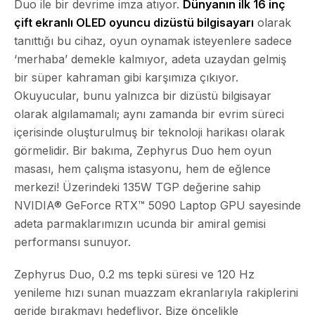
Duo ile bir devrime imza atıyor.
Dünyanın ilk 16 inç
çift ekranlı OLED oyuncu dizüstü bilgisayarı
olarak
tanıttığı bu cihaz, oyun oynamak isteyenlere sadece
‘merhaba’ demekle kalmıyor, adeta uzaydan gelmiş
bir süper kahraman gibi karşımıza çıkıyor.
Okuyucular, bunu yalnızca bir dizüstü bilgisayar
olarak algılamamalı; aynı zamanda
bir evrim süreci
içerisinde oluşturulmuş bir teknoloji harikası olarak
görmelidir. Bir bakıma, Zephyrus Duo hem oyun
masası, hem çalışma istasyonu, hem de eğlence
merkezi! Üzerindeki 135W TGP değerine sahip
NVIDIA® GeForce RTX™ 5090 Laptop GPU sayesinde
adeta parmaklarımızın ucunda bir amiral gemisi
performansı sunuyor.
Zephyrus Duo, 0.2 ms tepki süresi ve 120 Hz
yenileme hızı sunan muazzam ekranlarıyla rakiplerini
geride bırakmayı hedefliyor.
Bize öncelikle