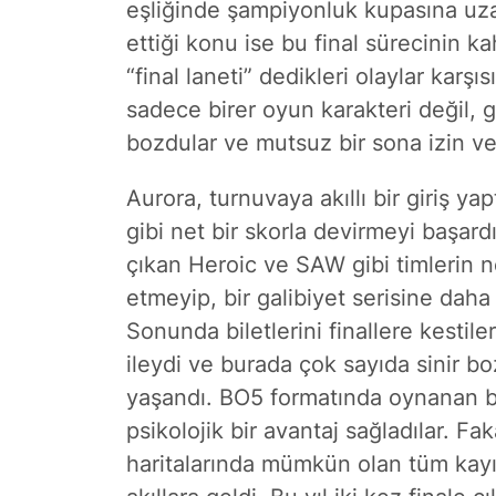
eşliğinde şampiyonluk kupasına u
ettiği konu ise bu final sürecinin kah
“final laneti” dedikleri olaylar karş
sadece birer oyun karakteri değil, g
bozdular ve mutsuz bir sona izin ve
Aurora, turnuvaya akıllı bir giriş yap
gibi net bir skorla devirmeyi başardı
çıkan Heroic ve SAW gibi timlerin ne
etmeyip, bir galibiyet serisine daha 
Sonunda biletlerini finallere kestil
ileydi ve burada çok sayıda sinir 
yaşandı. BO5 formatında oynanan bu 
psikolojik bir avantaj sağladılar. Fa
haritalarında mümkün olan tüm kayıpl