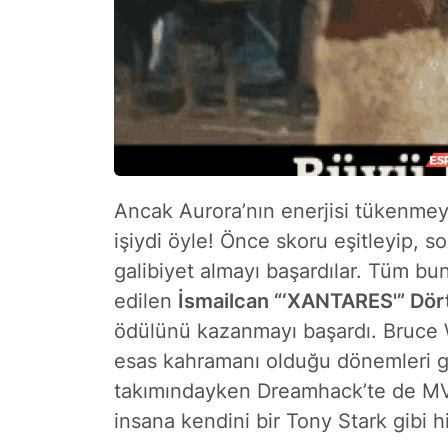
Ancak Aurora’nın enerjisi tükenmeye 
işiydi öyle! Önce skoru eşitleyip, 
galibiyet almayı başardılar. Tüm bu
edilen
İsmailcan “‘XANTARES⁠'” Dö
ödülünü kazanmayı başardı. Bruce 
esas kahramanı olduğu dönemleri ge
takımındayken Dreamhack’te de MVP
insana kendini bir Tony Stark gibi hi