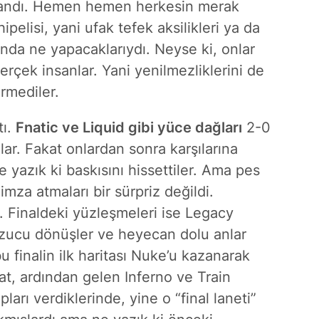
zandı. Hemen hemen herkesin merak
ipelisi, yani ufak tefek aksilikleri ya da
ısında ne yapacaklarıydı. Neyse ki, onlar
erçek insanlar. Yani yenilmezliklerini de
rmediler.
tı.
Fnatic ve Liquid gibi yüce dağları
2-0
lar. Fakat onlardan sonra karşılarına
 yazık ki baskısını hissettiler. Ama pes
imza atmaları bir sürpriz değildi.
er. Finaldeki yüzleşmeleri ise Legacy
bozucu dönüşler ve heyecan dolu anlar
finalin ilk haritası Nuke’u kazanarak
kat, ardından gelen Inferno ve Train
arı verdiklerinde, yine o “final laneti”