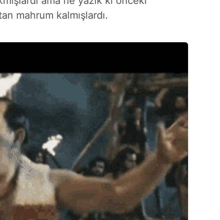
 çıkmışlardı ama ne yazık ki önceki
an mahrum kalmışlardı.