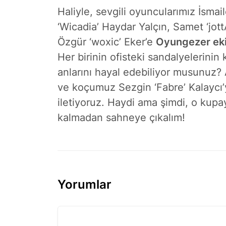
Haliyle, sevgili oyuncularımız İsma
‘Wicadia’ Haydar Yalçın, Samet ‘jot
Özgür ‘woxic’ Eker’e
Oyungezer eki
Her birinin ofisteki sandalyelerinin 
anlarını hayal edebiliyor musunuz?
ve koçumuz Sezgin ‘Fabre’ Kalaycı’y
iletiyoruz. Haydi ama şimdi, o kupa
kalmadan sahneye çıkalım!
Yorumlar