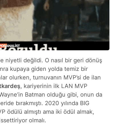
niyetli değildi. O nasıl bir geri dönüş
sonra kupaya giden yolda temiz bir
nlar olurken, turnuvanın MVP’si de ilan
rtkardeş
, kariyerinin ilk LAN MVP
Wayne’in Batman olduğu gibi, onun da
ride bırakmıştı. 2020 yılında BIG
 ödülü almıştı ama iki ödül almak,
ssettiriyor olmalı.