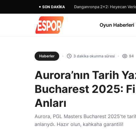
Danganronpa 2×2: Heyecan Verici
SON DAKIKA
Oyun Haberleri
Haberler
3 dakika okunma süresi
94
Aurora’nın Tarih Y
Bucharest 2025: Fi
Anları
Aurora, PGL Masters Bucharest 2025'te tarih
anlarıydı. Hazır olun, kahkaha garantili!