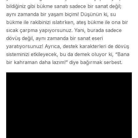
bildiğiniz gibi bükme sanatı sadece bir sanat değil;
aynı zamanda bir yaşam biçimi! Düşünün ki, su
bükme ile rakibinizi ıslatırken, ateş bükme ile ona bir
sıcak çarpma yapıyorsunuz. Yani, burada sadece
dövüş değil, aynı zamanda bir sanat eseri
yaratıyorsunuz! Ayrıca, destek karakterleri de dövüş
sisteminizi etkileyecek, bu da demek oluyor ki, “Bana
bir kahraman daha lazım!” diye bağırmak serbest.