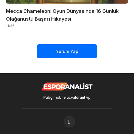
Mecca Chameleon: Oyun Dünyasında 16 Günlük
Olağanüstü Başarı Hikayesi
11:35
Yorum Yap
Pubg mobile uc
valorant vp