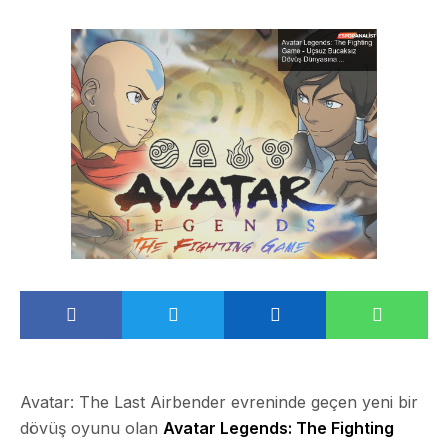
Avatar: The Last Airbender evreninde geçen yeni bir
dövüş oyunu olan
Avatar Legends: The Fighting