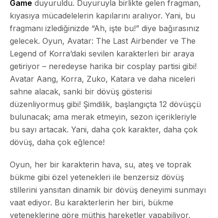
Game
duyuruldu. Duyuruyla birlikte gelen fragman,
kıyasıya mücadelelerin kapılarını aralıyor. Yani, bu
fragmanı izlediğinizde “Ah, işte bu!” diye bağırasınız
gelecek. Oyun, Avatar: The Last Airbender ve The
Legend of Korra’daki sevilen karakterleri bir araya
getiriyor – neredeyse harika bir cosplay partisi gibi!
Avatar Aang, Korra, Zuko, Katara ve daha niceleri
sahne alacak, sanki bir dövüş gösterisi
düzenliyormuş gibi! Şimdilik, başlangıçta 12 dövüşçü
bulunacak; ama merak etmeyin, sezon içerikleriyle
bu sayı artacak. Yani, daha çok karakter, daha çok
dövüş, daha çok eğlence!
Oyun, her bir karakterin
hava, su, ateş ve toprak
bükme gibi
özel yetenekleri ile benzersiz dövüş
stillerini yansıtan dinamik bir dövüş deneyimi sunmayı
vaat ediyor. Bu karakterlerin her biri, bükme
yeteneklerine göre müthiş hareketler yapabiliyor,