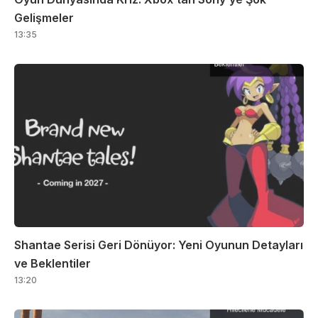
Gelişmeler
13:35
Shantae Serisi Geri Dönüyor: Yeni Oyunun Detayları
ve Beklentiler
13:20