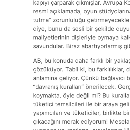
kapıyı çarparak çıkmışlar. Avrupa K
resmi açıklamada, oyun stüdyolarına 
tutma” zorunluluğu getirmeyecekleri
diye, bunu da sesli bir şekilde duyur
maliyetlerinin dişleriyle oymaya k
savundular. Biraz abartıyorlarmış 
AB, bu konuda daha farklı bir yakla
gözüküyor. Tabii ki, bu farklılıklar,
anlamına geliyor. Çünkü bağlayıcı b
“davranış kuralları” önerilecek. Ger
koymakta, öyle değil mi? Bu kurallar
tüketici temsilcileri ile bir araya g
yapımcıları ve tüketiciler, birlikte b
çıkacağını merak ediyorum! Mesela,