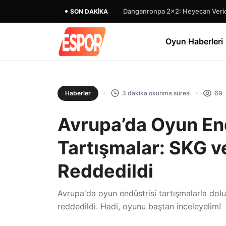
Danganronpa 2×2: Heyecan Verici
SON DAKIKA
Oyun Haberleri
Haberler
3 dakika okunma süresi
69
Avrupa’da Oyun En
Tartışmalar: SKG v
Reddedildi
Avrupa'da oyun endüstrisi tartışmalarla dolu
reddedildi. Hadi, oyunu baştan inceleyelim!