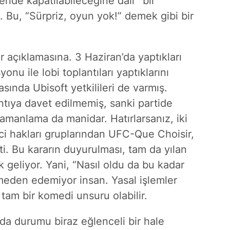
leride kapatılabileceğine dair” bir
 Bu, “Sürpriz, oyun yok!” demek gibi bir
r açıklamasına. 3 Haziran’da yaptıkları
nu ile lobi toplantıları yaptıklarını
rasında Ubisoft yetkilileri de varmış.
ntıya davet edilmemiş, sanki partide
Zamanlama da manidar. Hatırlarsanız, iki
ci hakları gruplarından UFC-Que Choisir,
i. Bu kararın duyurulması, tam da yılan
geliyor. Yani, “Nasıl oldu da bu kadar
nmeden edemiyor insan. Yasal işlemler
tam bir komedi unsuru olabilir.
da durumu biraz eğlenceli bir hale