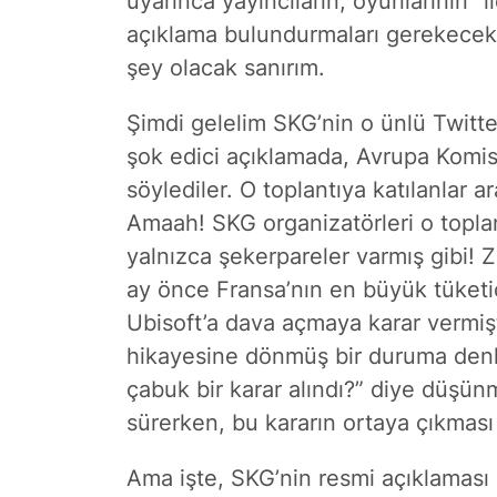
uyarınca yayıncıların, oyunlarının “i
açıklama bulundurmaları gerekecek.
şey olacak sanırım.
Şimdi gelelim SKG’nin o ünlü Twitte
şok edici açıklamada, Avrupa Komisyo
söylediler. O toplantıya katılanlar a
Amaah! SKG organizatörleri o topla
yalnızca şekerpareler varmış gibi! 
ay önce Fransa’nın en büyük tüketi
Ubisoft’a dava açmaya karar vermişt
hikayesine dönmüş bir duruma denk 
çabuk bir karar alındı?” diye düşü
sürerken, bu kararın ortaya çıkması 
Ama işte, SKG’nin resmi açıklaması 