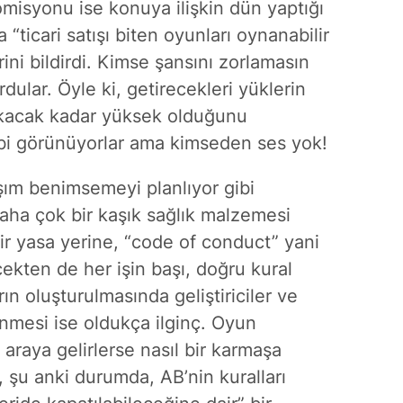
omisyonu ise konuya ilişkin dün yaptığı
“ticari satışı biten oyunları oynanabilir
ni bildirdi. Kimse şansını zorlamasın
dular. Öyle ki, getirecekleri yüklerin
alkacak kadar yüksek olduğunu
gibi görünüyorlar ama kimseden ses yok!
şım benimsemeyi planlıyor gibi
 daha çok bir kaşık sağlık malzemesi
ir yasa yerine, “code of conduct” yani
çekten de her işin başı, doğru kural
ın oluşturulmasında geliştiriciler ve
elinmesi ise oldukça ilginç. Oyun
ir araya gelirlerse nasıl bir karmaşa
 şu anki durumda, AB’nin kuralları