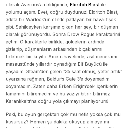
olarak Avernus’a daldığımda,
Eldritch Blast
ile
yolumu açtım. Evet, doğru duydunuz! Eldritch Blast,
adeta bir Warlock’un elinde patlayan bir havai fişek
gibi. Sahildeyken karşıma çıkan her şey, bir düşman
olarak görünüyordu. Sonra Drow Rogue karakterimi
açtım. O karakterle birlikte, gölgelerin ardında
gizlenip, düşmanların arkasından bıçaklarımı
fırlatmak bir keyifti. Ama nihayetinde, asıl maceramı
masaüstünde yıllardır oynadığım Elf Büyücü ile
yaşadım. Steam’den gelen “35 saat olmuş, yeter artık”
uyarısına rağmen, Baldur’s Gate 3’e doyamadım,
doyamadım. Zaten daha Erken Erişim’deki içeriklerin
tamamını bitiremedim ve bu yazıyı bitirir bitirmez
Karanlıkaltı’na doğru yola çıkmayı planlıyorum!
Peki, bu oyun gerçekten çok mu nefis yoksa çok mu
kusursuz? Hemen şu dakika okuyup almaya mı