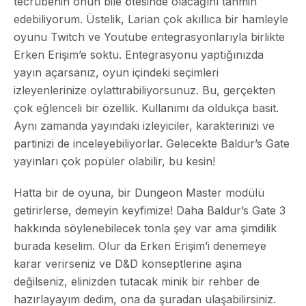
tecrübenin onun bile ötesinde olacağını tahmin
edebiliyorum. Üstelik, Larian çok akıllıca bir hamleyle
oyunu Twitch ve Youtube entegrasyonlarıyla birlikte
Erken Erişim’e soktu. Entegrasyonu yaptığınızda
yayın açarsanız, oyun içindeki seçimleri
izleyenlerinize oylattırabiliyorsunuz. Bu, gerçekten
çok eğlenceli bir özellik. Kullanımı da oldukça basit.
Aynı zamanda yayındaki izleyiciler, karakterinizi ve
partinizi de inceleyebiliyorlar. Gelecekte Baldur’s Gate
yayınları çok popüler olabilir, bu kesin!
Hatta bir de oyuna, bir Dungeon Master modülü
getirirlerse, demeyin keyfimize! Daha Baldur’s Gate 3
hakkında söylenebilecek tonla şey var ama şimdilik
burada keselim. Olur da Erken Erişim’i denemeye
karar verirseniz ve D&D konseptlerine aşina
değilseniz, elinizden tutacak minik bir rehber de
hazırlayayım dedim, ona da şuradan ulaşabilirsiniz.