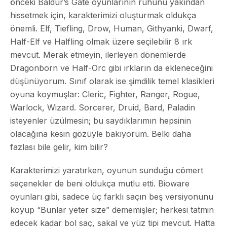
önceki Baldur’s Gate oyunlarının ruhunu yakından
hissetmek için, karakterimizi oluşturmak oldukça
önemli. Elf, Tiefling, Drow, Human, Githyanki, Dwarf,
Half-Elf ve Halfling olmak üzere seçilebilir 8 ırk
mevcut. Merak etmeyin, ilerleyen dönemlerde
Dragonborn ve Half-Orc gibi ırkların da ekleneceğini
düşünüyorum. Sınıf olarak ise şimdilik temel klasikleri
oyuna koymuşlar: Cleric, Fighter, Ranger, Rogue,
Warlock, Wizard. Sorcerer, Druid, Bard, Paladin
isteyenler üzülmesin; bu saydıklarımın hepsinin
olacağına kesin gözüyle bakıyorum. Belki daha
fazlası bile gelir, kim bilir?
Karakterimizi yaratırken, oyunun sunduğu cömert
seçenekler de beni oldukça mutlu etti. Bioware
oyunları gibi, sadece üç farklı saçın beş versiyonunu
koyup “Bunlar yeter size” dememişler; herkesi tatmin
edecek kadar bol saç, sakal ve yüz tipi mevcut. Hatta