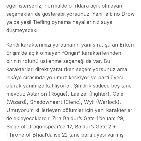
eğer isterseniz, normalde o ırklara açık olmayan
seçenekleri de gösterebiliyorsunuz. Yani, albino Drow
ya da yeşil Tiefling oynama hayalleriniz suya
düşmeyecek!
Kendi karakterimizi yaratmanın yanı sıra, şu an Erken
Erişim’de açık olmayan “Origin” karakterlerinden
birinin rolünü üstlenme seçeneği de var. Bu
karakterleri direkt yaratırken seçemiyorsunuz ama
hikâye sırasında yolumuz kesişiyor ve parti üyesi
olarak yanımıza katılıyorlar. Şimdilik sadece beş tane
mevcut: Astarion (Rogue), Lae’zel (Fighter), Gale
(Wizard), Shadowheart (Cleric), Wyll (Warlock).
Umuyorum ki ilerleyen bölümler için yeni karakterler
de ekleyeceklerdir. Zira Baldur’s Gate 1’de tam 29,
Siege of Dragonspear’da 17, Baldur’s Gate 2 +
Throne of Bhaal’da ise 22 tane parti üyesi varmış.