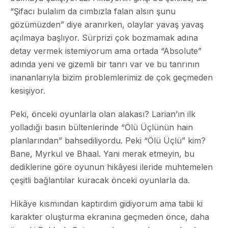
“Şifacı bulalım da cımbızla falan alsın şunu
gözümüzden” diye aranırken, olaylar yavaş yavaş
açılmaya başlıyor. Sürprizi çok bozmamak adına
detay vermek istemiyorum ama ortada “Absolute”
adında yeni ve gizemli bir tanrı var ve bu tanrının
inananlarıyla bizim problemlerimiz de çok geçmeden
kesişiyor.
Peki, önceki oyunlarla olan alakası? Larian’ın ilk
yolladığı basın bültenlerinde “Ölü Üçlünün hain
planlarından” bahsediliyordu. Peki “Ölü Üçlü” kim?
Bane, Myrkul ve Bhaal. Yani merak etmeyin, bu
dediklerine göre oyunun hikâyesi ileride muhtemelen
çeşitli bağlantılar kuracak önceki oyunlarla da.
Hikâye kısmından kaptırdım gidiyorum ama tabii ki
karakter oluşturma ekranına geçmeden önce, daha