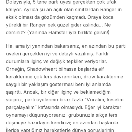
Dolayısıyla, 5 tane parti üyesi gerçekten çok ufak
kalıyor. Ayrıca şu an açık olan sınıflardan Ranger’ın
eksik olması da gözümden kaçmadı. Oraya koca
yürekli bir Ranger pek güzel gider aslında… Ne
dersiniz? (Yanında Hamster’ıyla birlikte gelsin!)
Ha, ama iyi yanından bakarsanız, en azından bu parti
üyeleri gerçekten iyi ve detaylı yazılmış. Farklı
durumlara ilginç ve değişik tepkiler veriyorlar.
Örneğin, Shadowheart bilhassa başlarda elf
karakterime çok ters davranırken, drow karakterime
saygılı bir yaklaşım göstermesi beni iyi anlamda
şaşırttı. Ancak, bir diğer ilginç ve beklemediğim
sürpriz, parti üyelerinin biraz fazla “Vuralım, keselim,
parçalayalım” kafasında olmasıydı. Eğer iyi karakter
oynamayı düşünüyorsanız, grubunuzla sıkça ters
düşmeye hazırlayın kendinizi; en azından başlarda.
İleride yaptığınız hareketlerle dünya görüşlerinin