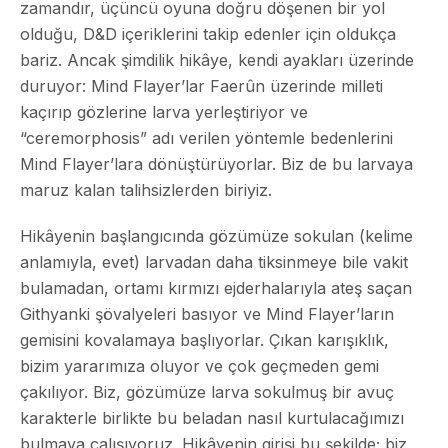
zamandır, üçüncü oyuna doğru döşenen bir yol
olduğu, D&D içeriklerini takip edenler için oldukça
bariz. Ancak şimdilik hikâye, kendi ayakları üzerinde
duruyor: Mind Flayer’lar Faerûn üzerinde milleti
kaçırıp gözlerine larva yerleştiriyor ve
“ceremorphosis” adı verilen yöntemle bedenlerini
Mind Flayer’lara dönüştürüyorlar. Biz de bu larvaya
maruz kalan talihsizlerden biriyiz.
Hikâyenin başlangıcında gözümüze sokulan (kelime
anlamıyla, evet) larvadan daha tiksinmeye bile vakit
bulamadan, ortamı kırmızı ejderhalarıyla ateş saçan
Githyanki şövalyeleri basıyor ve Mind Flayer’ların
gemisini kovalamaya başlıyorlar. Çıkan karışıklık,
bizim yararımıza oluyor ve çok geçmeden gemi
çakılıyor. Biz, gözümüze larva sokulmuş bir avuç
karakterle birlikte bu beladan nasıl kurtulacağımızı
bulmaya çalışıyoruz. Hikâyenin girişi bu şekilde; biz