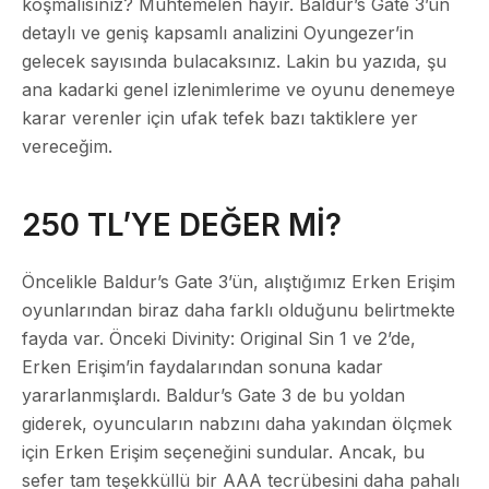
koşmalısınız? Muhtemelen hayır. Baldur’s Gate 3’ün
detaylı ve geniş kapsamlı analizini Oyungezer’in
gelecek sayısında bulacaksınız. Lakin bu yazıda, şu
ana kadarki genel izlenimlerime ve oyunu denemeye
karar verenler için ufak tefek bazı taktiklere yer
vereceğim.
250 TL’YE DEĞER Mİ?
Öncelikle Baldur’s Gate 3’ün, alıştığımız Erken Erişim
oyunlarından biraz daha farklı olduğunu belirtmekte
fayda var. Önceki Divinity: Original Sin 1 ve 2’de,
Erken Erişim’in faydalarından sonuna kadar
yararlanmışlardı. Baldur’s Gate 3 de bu yoldan
giderek, oyuncuların nabzını daha yakından ölçmek
için Erken Erişim seçeneğini sundular. Ancak, bu
sefer tam teşekküllü bir AAA tecrübesini daha pahalı