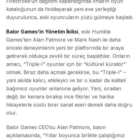
Firestroke’un dağıtımı kapandığında onların oyun
kataloğunun da fısıldayarak yeni eve yerleştiği
duyurulunca, eski oyuncuların yüzü gülmeye başladı.
Balor Games’in Yönetim İkilisi
, eski Humble
Games’ten Alan Patmore ve Mark Nash ile daha
önceki deneyimlerini yeni bir platformda bir araya
getirerek oldukça zevkli bir süreç başlattılar. Onların
amacı, “Triple-I” oyunlar için bir “kültürel küratör”
olmak. Biraz daha açmak gerekirse, bu “Triple-I” –
yani akılda kalıcı, etkileyici ve bir o kadar da kaliteli
bağımsız oyunlar anlamına geliyor. Yani, sıradan
değil; bir kenara bırakıp ince fikirler ve harika
hikayelerle süslü birer sanat eseri demek daha doğru
olur.
Balor Games CEO’su Alan Patmore, basın
açıklamasında, “Yıllar boyunca birlikte çalıştığımız