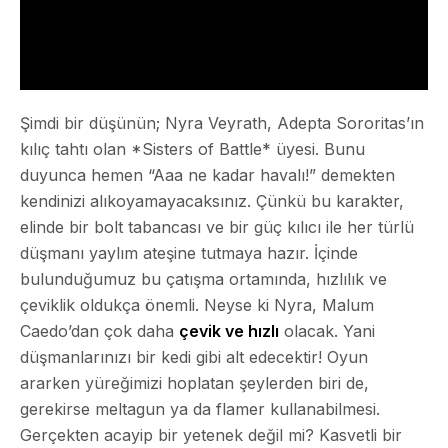
Şimdi bir düşünün; Nyra Veyrath, Adepta Sororitas’ın
kılıç tahtı olan *Sisters of Battle* üyesi. Bunu
duyunca hemen “Aaa ne kadar havalı!” demekten
kendinizi alıkoyamayacaksınız. Çünkü bu karakter,
elinde bir
bolt tabancası
ve bir
güç kılıcı
ile her türlü
düşmanı yaylım ateşine tutmaya hazır. İçinde
bulunduğumuz bu çatışma ortamında, hızlılık ve
çeviklik oldukça önemli. Neyse ki Nyra, Malum
Caedo’dan çok daha
çevik ve hızlı
olacak. Yani
düşmanlarınızı bir kedi gibi alt edecektir! Oyun
ararken yüreğimizi hoplatan şeylerden biri de,
gerekirse
meltagun
ya da
flamer
kullanabilmesi.
Gerçekten acayip bir yetenek değil mi? Kasvetli bir