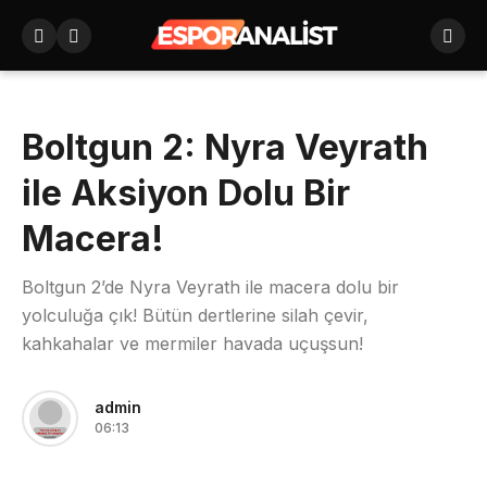
Boltgun 2: Nyra Veyrath
ile Aksiyon Dolu Bir
Macera!
Boltgun 2’de Nyra Veyrath ile macera dolu bir
yolculuğa çık! Bütün dertlerine silah çevir,
kahkahalar ve mermiler havada uçuşsun!
admin
06:13