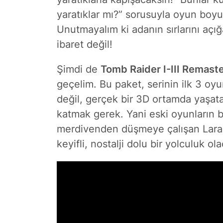
yaratıklar mı?” sorusuyla oyun boy
Unutmayalım ki adanın sırlarını aç
ibaret değil!
Şimdi de
Tomb Raider I-III Remaste
geçelim. Bu paket, serinin ilk 3 o
değil, gerçek bir 3D ortamda yaşata
katmak gerek. Yani eski oyunların ba
merdivenden düşmeye çalışan Lara,
keyifli, nostalji dolu bir yolculuk ol