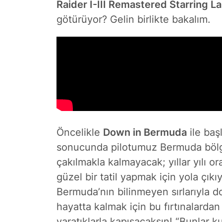
Raider I-III Remastered Starring La
götürüyor? Gelin birlikte bakalım.
Öncelikle
Down in Bermuda
ile baş
sonucunda pilotumuz Bermuda bölges
çakılmakla kalmayacak; yıllar yılı 
güzel bir tatil yapmak için yola çık
Bermuda’nın bilinmeyen sırlarıyla 
hayatta kalmak
için bu fırtınalarda
yaratıklarla kapışacaksın! “Bunlar 