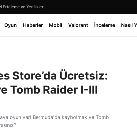
Mecca Chameleon: Oyun Dünyasında 16 Günlük Olağanüstü Başarı Hikayesi
Oyun
Haberler
Mobil
Valorant
İnceleme
Nasıl Y
s Store’da Ücretsiz:
 Tomb Raider I-III
edava oyun var! Bermuda'da kaybolmak ve Tomb
ısınız?