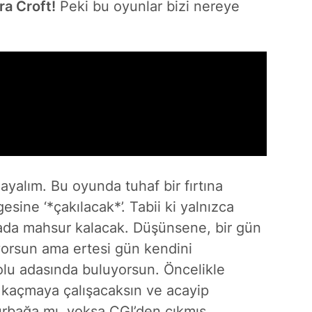
ra Croft!
Peki bu oyunlar bizi nereye
layalım. Bu oyunda tuhaf bir fırtına
ine ‘*çakılacak*’. Tabii ki yalnızca
orada mahsur kalacak. Düşünsene, bir gün
ıyorsun ama ertesi gün kendini
dolu adasında buluyorsun.
Öncelikle
n kaçmaya çalışacaksın ve acayip
kurbağa mı, yoksa CGI’den çıkmış