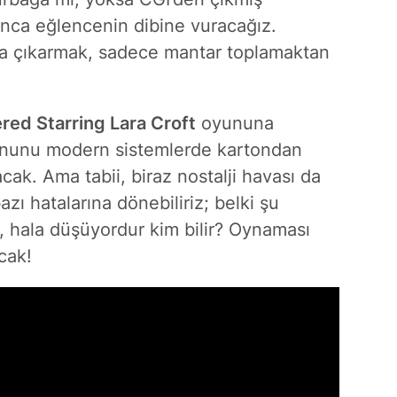
unca eğlencenin dibine vuracağız.
ığa çıkarmak, sadece mantar toplamaktan
red Starring Lara Croft
oyununa
yununu modern sistemlerde kartondan
cak. Ama tabii, biraz nostalji havası da
zı hatalarına dönebiliriz; belki şu
 hala düşüyordur kim bilir?
Oynaması
acak!