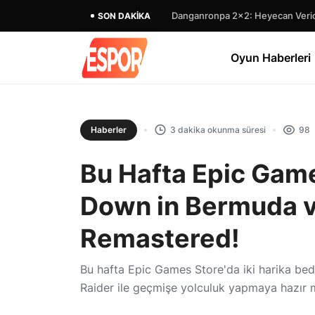
SON DAKIKA
Oyun Haberleri
Haberler
3 dakika okunma süresi
98
Bu Hafta Epic Game
Down in Bermuda ve
Remastered!
Bu hafta Epic Games Store'da iki harika b
Raider ile geçmişe yolculuk yapmaya hazır m