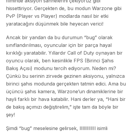
filminde aksiyon sahnelerini çekiyoruz gibi
hissettiriyor. Gerçekten de, bu modun Warzone gibi
PvP (Player vs Player) modlarda nasıl bir etki
yaratacağını düşünmek bile heyecan verici!
Ancak bir yandan da bu durumun “bug” olarak
sınıflandırılması, oyuncular için bir parça hayal
kırıklığı yaratabilir. Yıllardır Call of Duty oynayan bir
oyuncu olarak, ben kesinlikle FPS (Birinci Şahıs
Bakış Açısı) modunu tercih ediyorum. Neden mi?
Çünkü bu serinin zirvede gezinen aksiyonu, yalnızca
birinci şahıs modunda gerçekten tatmin edici. Ama bu
üçüncü şahıs kamera, Warzone’un dinamiklerine bir
hayli farklı bir hava katabilir. Hani derler ya, “Hani bir
de bakış açımızı değiştirelim,” işte tam da böyle bir
şey!
Şimdi “bug” meselesine gelirsek, lIllIlIIlIIl isimli