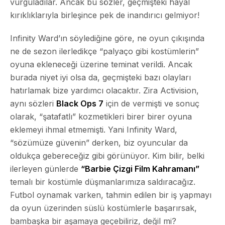
vurguladılar. Ancak bu sözler, geçmişteki hayal
kırıklıklarıyla birleşince pek de inandırıcı gelmiyor!
Infinity Ward’ın söylediğine göre, ne oyun çıkışında
ne de sezon ilerledikçe “palyaço gibi kostümlerin”
oyuna ekleneceği üzerine teminat verildi. Ancak
burada niyet iyi olsa da, geçmişteki bazı olayları
hatırlamak bize yardımcı olacaktır. Zira Activision,
aynı sözleri
Black Ops 7
için de vermişti ve sonuç
olarak, “şatafatlı” kozmetikleri birer birer oyuna
eklemeyi ihmal etmemişti. Yani Infinity Ward,
“sözümüze güvenin” derken, biz oyuncular da
oldukça gebereceğiz gibi görünüyor. Kim bilir, belki
ilerleyen günlerde
“Barbie Çizgi Film Kahramanı”
temalı bir kostümle düşmanlarımıza saldıracağız.
Futbol oynamak varken, tahmin edilen bir iş yapmayı
da oyun üzerinden süslü kostümlerle başarırsak,
bambaşka bir aşamaya geçebiliriz, değil mi?