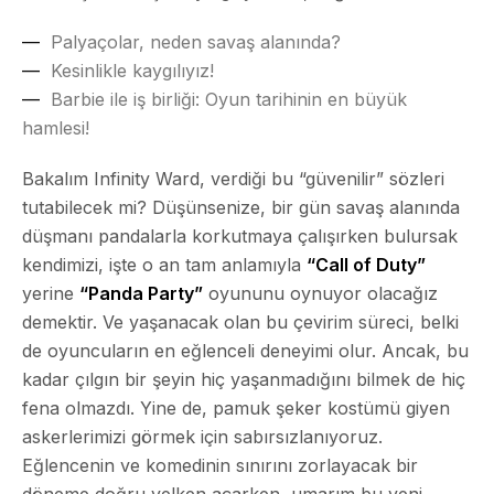
Palyaçolar, neden savaş alanında?
Kesinlikle kaygılıyız!
Barbie ile iş birliği: Oyun tarihinin en büyük
hamlesi!
Bakalım Infinity Ward, verdiği bu “güvenilir” sözleri
tutabilecek mi? Düşünsenize, bir gün savaş alanında
düşmanı pandalarla korkutmaya çalışırken bulursak
kendimizi, işte o an tam anlamıyla
“Call of Duty”
yerine
“Panda Party”
oyununu oynuyor olacağız
demektir. Ve yaşanacak olan bu çevirim süreci, belki
de oyuncuların en eğlenceli deneyimi olur. Ancak, bu
kadar çılgın bir şeyin hiç yaşanmadığını bilmek de hiç
fena olmazdı. Yine de, pamuk şeker kostümü giyen
askerlerimizi görmek için sabırsızlanıyoruz.
Eğlencenin ve komedinin sınırını zorlayacak bir
döneme doğru yelken açarken, umarım bu yeni